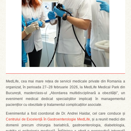
MedLife, cea mai mare rețea de servicii medicale private din Romania a
organizat, în perioada 27–28 februarie 2026, la MedLife Medical Park din
București, masterclass-ul „Abordarea multidisciplinară a obezității”, un
eveniment medical dedicat specialiștilor implicați în managementul
pacienților cu obezitate și tratamentul complicațiilor asociate.
Evenimentul a fost coordonat de Dr. Andrei Haidar, cel care conduce și
Centrului de Excelență în Gastroenterologie MedLife
, și a reunit medici din
domenii precum chirurgia bariatrică, gastroenterologia, diabetologia,