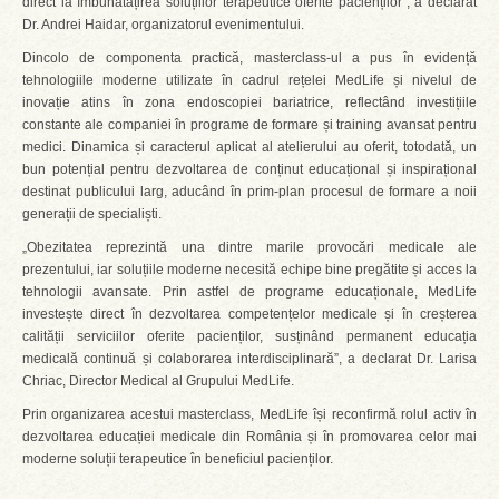
direct la îmbunătățirea soluțiilor terapeutice oferite pacienților”, a declarat
Dr. Andrei Haidar, organizatorul evenimentului.
Dincolo de componenta practică, masterclass-ul a pus în evidență
tehnologiile moderne utilizate în cadrul rețelei MedLife și nivelul de
inovație atins în zona endoscopiei bariatrice, reflectând investițiile
constante ale companiei în programe de formare și training avansat pentru
medici. Dinamica și caracterul aplicat al atelierului au oferit, totodată, un
bun potențial pentru dezvoltarea de conținut educațional și inspirațional
destinat publicului larg, aducând în prim-plan procesul de formare a noii
generații de specialiști.
„Obezitatea reprezintă una dintre marile provocări medicale ale
prezentului, iar soluțiile moderne necesită echipe bine pregătite și acces la
tehnologii avansate. Prin astfel de programe educaționale, MedLife
investește direct în dezvoltarea competențelor medicale și în creșterea
calității serviciilor oferite pacienților, susținând permanent educația
medicală continuă și colaborarea interdisciplinară”, a declarat Dr. Larisa
Chriac, Director Medical al Grupului MedLife.
Prin organizarea acestui masterclass, MedLife își reconfirmă rolul activ în
dezvoltarea educației medicale din România și în promovarea celor mai
moderne soluții terapeutice în beneficiul pacienților.