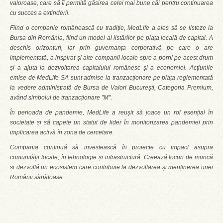
valoroase, care să îi permită găsirea celei mai bune căi pentru continuarea
cu succes a extinderii.
Fiind o companie românească cu tradiție, MedLife a ales să se listeze la
Bursa din România, fiind un model al listărilor pe piața locală de capital. A
deschis orizonturi, iar prin guvernanța corporativă pe care o are
implementată, a inspirat și alte companii locale spre a porni pe acest drum
și a ajuta la dezvoltarea capitalului românesc și a economiei. Acțiunile
emise de MedLife SA sunt admise la tranzacționare pe piața reglementată
la vedere administrată de Bursa de Valori București, Categoria Premium,
având simbolul de tranzacționare ″M″.
În perioada de pandemie, MedLife a reușit să joace un rol esențial în
societate și să capete un statut de lider în monitorizarea pandemiei prin
implicarea activă în zona de cercetare.
Compania continuă să investească în proiecte cu impact asupra
comunității locale, în tehnologie și infrastructură. Creează locuri de muncă
și dezvoltă un ecosistem care contribuie la dezvoltarea și menținerea unei
Românii sănătoase.