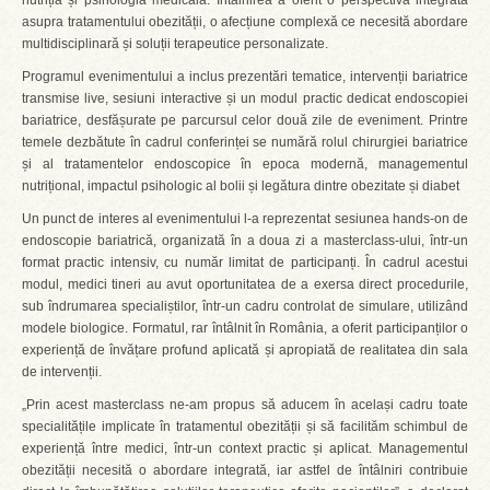
nutriția și psihologia medicală. Întâlnirea a oferit o perspectivă integrată
asupra tratamentului obezității, o afecțiune complexă ce necesită abordare
multidisciplinară și soluții terapeutice personalizate.
Programul evenimentului a inclus prezentări tematice, intervenții bariatrice
transmise live, sesiuni interactive și un modul practic dedicat endoscopiei
bariatrice, desfășurate pe parcursul celor două zile de eveniment. Printre
temele dezbătute în cadrul conferinței se numără rolul chirurgiei bariatrice
și al tratamentelor endoscopice în epoca modernă, managementul
nutrițional, impactul psihologic al bolii și legătura dintre obezitate și diabet
Un punct de interes al evenimentului l-a reprezentat sesiunea hands-on de
endoscopie bariatrică, organizată în a doua zi a masterclass-ului, într-un
format practic intensiv, cu număr limitat de participanți. În cadrul acestui
modul, medici tineri au avut oportunitatea de a exersa direct procedurile,
sub îndrumarea specialiștilor, într-un cadru controlat de simulare, utilizând
modele biologice. Formatul, rar întâlnit în România, a oferit participanților o
experiență de învățare profund aplicată și apropiată de realitatea din sala
de intervenții.
„Prin acest masterclass ne-am propus să aducem în același cadru toate
specialitățile implicate în tratamentul obezității și să facilităm schimbul de
experiență între medici, într-un context practic și aplicat. Managementul
obezității necesită o abordare integrată, iar astfel de întâlniri contribuie