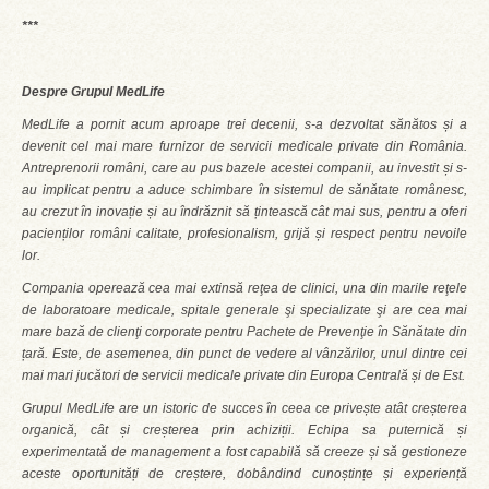
***
Despre Grupul MedLife
MedLife a pornit acum aproape trei decenii, s-a dezvoltat sănătos și a
devenit cel mai mare furnizor de servicii medicale private din România.
Antreprenorii români, care au pus bazele acestei companii, au investit și s-
au implicat pentru a aduce schimbare în sistemul de sănătate românesc,
au crezut în inovație și au îndrăznit să țintească cât mai sus, pentru a oferi
pacienților români calitate, profesionalism, grijă și respect pentru nevoile
lor.
Compania operează cea mai extinsă reţea de clinici, una din marile reţele
de laboratoare medicale, spitale generale şi specializate şi are cea mai
mare bază de clienţi corporate pentru Pachete de Prevenţie în Sănătate din
țară. Este, de asemenea, din punct de vedere al vânzărilor, unul dintre cei
mai mari jucători de servicii medicale private din Europa Centrală și de Est.
Grupul MedLife are un istoric de succes în ceea ce privește atât creșterea
organică, cât și creșterea prin achiziții. Echipa sa puternică și
experimentată de management a fost capabilă să creeze și să gestioneze
aceste oportunități de creștere, dobândind cunoștințe și experiență