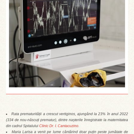
Rata prematurității a crescut vertiginos, ajungând la 23% în anul 2022
(
334 de nou-născuți prematur)
, dintre nașterile înregistrate la maternitatea
din cadrul Spitalului
Clinic Dr. I. Cantacuzino
.
Maria Larisa a venit pe lume cântărind doar puțin peste jumătate de