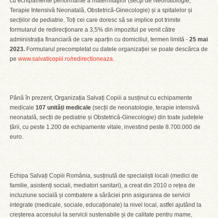
cu echipamente performante a maternităţilor (secţii de Neonatologie,
Terapie Intensivă Neonatală, Obstetrică-Ginecologie) și a spitalelor și
secțiilor de pediatrie. Toți cei care doresc să se implice pot trimite
formularul de redirecţionare a 3,5% din impozitul pe venit către
administrația financiară de care aparțin cu domiciliul, termen limită -
25 mai
2023.
Formularul precompletat cu datele organizației se poate descărca de
pe
www.salvaticopiii.ro/redirectioneaza
.
Până în prezent, Organizația Salvați Copiii a susținut cu echipamente
medicale
107 unități medicale
(secții de neonatologie, terapie intensivă
neonatală, secții de pediatrie și Obstetrică-Ginecologie) din toate județele
țării, cu peste 1.200 de echipamente vitale, investind peste 8.700.000 de
euro.
Echipa Salvați Copiii România, susținută de specialiști locali (medici de
familie, asistenți sociali, mediatori sanitari), a creat din 2010 o rețea de
incluziune socială și combatere a sărăciei prin asigurarea de servicii
integrate (medicale, sociale, educaționale) la nivel local, astfel ajutând la
creșterea accesului la servicii sustenabile și de calitate pentru mame,