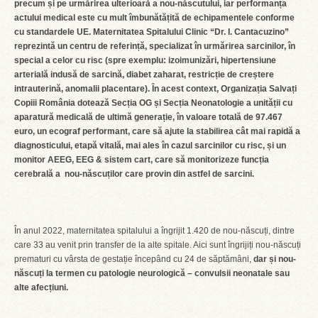
precum și pe urmărirea ulterioară a nou-născutului, iar performanța
actului medical este cu mult îmbunătățită de echipamentele conforme
cu standardele UE. Maternitatea Spitalului Clinic “Dr. I. Cantacuzino”
reprezintă un centru de referință, specializat în urmărirea sarcinilor, în
special a celor cu risc (spre exemplu: izoimunizări, hipertensiune
arterială indusă de sarcină, diabet zaharat, restricție de creștere
intrauterină, anomalii placentare). În acest context,
Organizația Salvați
Copiii România dotează Secția OG și Secția Neonatologie a unității cu
aparatură medicală de ultimă generație, în valoare totală de
97.467
euro, un ecograf performant, care să ajute la stabilirea cât mai rapidă a
diagnosticului, etapă vitală, mai ales în cazul sarcinilor cu risc, și un
monitor AEEG, EEG & sistem cart, care să monitorizeze funcția
cerebrală a nou-născuților care provin din astfel de sarcini.
În anul 2022, maternitatea spitalului a îngrijit 1.420 de nou-născuți, dintre
care 33 au venit prin transfer de la alte spitale. Aici sunt îngrijiți nou-născuți
prematuri cu vârsta de gestație începând cu 24 de săptămâni,
dar și nou-
născuți la termen cu patologie neurologică – convulsii neonatale sau
alte afecțiuni.