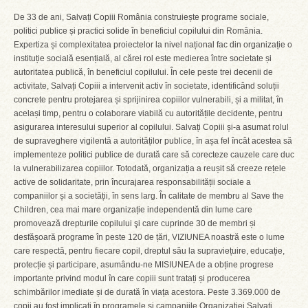
De 33 de ani, Salvați Copiii România construiește programe sociale,
politici publice și practici solide în beneficiul copilului din România.
Expertiza și complexitatea proiectelor la nivel național fac din organizație o
instituție socială esențială, al cărei rol este medierea între societate și
autoritatea publică, în beneficiul copilului. În cele peste trei decenii de
activitate, Salvați Copiii a intervenit activ în societate, identificând soluții
concrete pentru protejarea și sprijinirea copiilor vulnerabili, și a militat, în
același timp, pentru o colaborare viabilă cu autoritățile decidente, pentru
asigurarea interesului superior al copilului. Salvați Copiii și-a asumat rolul
de supraveghere vigilentă a autorităților publice, în așa fel încât acestea să
implementeze politici publice de durată care să corecteze cauzele care duc
la vulnerabilizarea copiilor. Totodată, organizația a reușit să creeze rețele
active de solidaritate, prin încurajarea responsabilității sociale a
companiilor și a societății, în sens larg. În calitate de membru al Save the
Children, cea mai mare organizație independentă din lume care
promovează drepturile copilului şi care cuprinde 30 de membri și
desfășoară programe în peste 120 de țări, VIZIUNEA noastră este o lume
care respectă, pentru fiecare copil, dreptul său la supraviețuire, educație,
protecție și participare, asumându-ne MISIUNEA de a obține progrese
importante privind modul în care copiii sunt tratați și producerea
schimbărilor imediate și de durată în viața acestora. Peste 3.369.000 de
copii au fost implicați în programele și campaniile Organizației Salvați