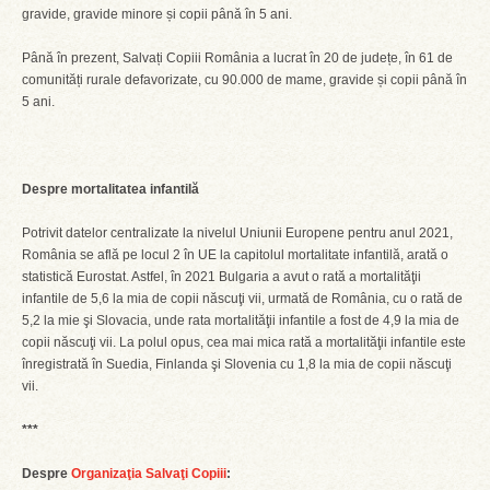
gravide, gravide minore și copii până în 5 ani.
Până în prezent, Salvați Copiii România a lucrat în 20 de județe, în 61 de
comunități rurale defavorizate, cu 90.000 de mame, gravide și copii până în
5 ani.
Despre mortalitatea infantilă
Potrivit datelor centralizate la nivelul Uniunii Europene pentru anul 2021,
România se află pe locul 2 în UE la capitolul mortalitate infantilă, arată o
statistică Eurostat. Astfel, în 2021 Bulgaria a avut o rată a mortalităţii
infantile de 5,6 la mia de copii născuţi vii, urmată de România, cu o rată de
5,2 la mie şi Slovacia, unde rata mortalităţii infantile a fost de 4,9 la mia de
copii născuţi vii. La polul opus, cea mai mica rată a mortalităţii infantile este
înregistrată în Suedia, Finlanda şi Slovenia cu 1,8 la mia de copii născuţi
vii.
***
Despre
Organizaţia Salvaţi Copiii
: