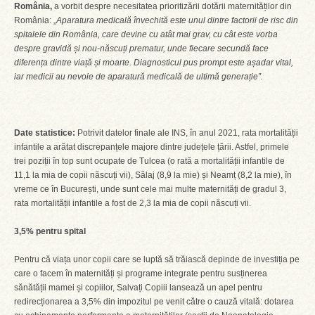
România,
a vorbit despre necesitatea prioritizării dotării maternităților din
România: „
Aparatura medicală învechită este unul dintre factorii de risc din
spitalele din România, care devine cu atât mai grav, cu cât este vorba
despre gravidă și nou-născuți prematur, unde fiecare secundă face
diferența dintre viață și moarte. Diagnosticul pus prompt este așadar vital,
iar medicii au nevoie de aparatură medicală de ultimă generație”.
Date statistice:
Potrivit datelor finale ale INS, în anul 2021, rata mortalității
infantile a arătat discrepanțele majore dintre județele țării. Astfel, primele
trei poziții în top sunt ocupate de Tulcea (o rată a mortalității infantile de
11,1 la mia de copii născuți vii), Sălaj (8,9 la mie) și Neamț (8,2 la mie), în
vreme ce în București, unde sunt cele mai multe maternități de gradul 3,
rata mortalității infantile a fost de 2,3 la mia de copii născuți vii.
3,5% pentru spital
Pentru că viața unor copii care se luptă să trăiască depinde de investiția pe
care o facem în maternități și programe integrate pentru susținerea
sănătății mamei și copiilor, Salvați Copiii lansează un apel pentru
redirecționarea a 3,5% din impozitul pe venit către o cauză vitală: dotarea