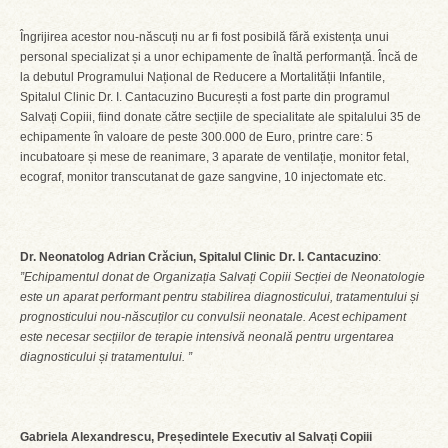
Îngrijirea acestor nou-născuți nu ar fi fost posibilă fără existența unui
personal specializat și a unor echipamente de înaltă performanță. Încă de
la debutul Programului Național de Reducere a Mortalității Infantile,
Spitalul Clinic Dr. I. Cantacuzino București a fost parte din programul
Salvați Copiii, fiind donate către secțiile de specialitate ale spitalului 35 de
echipamente în valoare de peste 300.000 de Euro, printre care: 5
incubatoare și mese de reanimare, 3 aparate de ventilație, monitor fetal,
ecograf, monitor transcutanat de gaze sangvine, 10 injectomate etc.
Dr. Neonatolog Adrian Crăciun, Spitalul Clinic Dr. I. Cantacuzino
:
”Echipamentul donat de Organizația Salvați Copiii Secției de Neonatologie
este un aparat performant pentru stabilirea diagnosticului, tratamentului și
prognosticului nou-născuților cu convulsii neonatale. Acest echipament
este necesar secțiilor de terapie intensivă neonală pentru urgentarea
diagnosticului și tratamentului. ”
Gabriela Alexandrescu, Președintele Executiv al Salvați Copiii