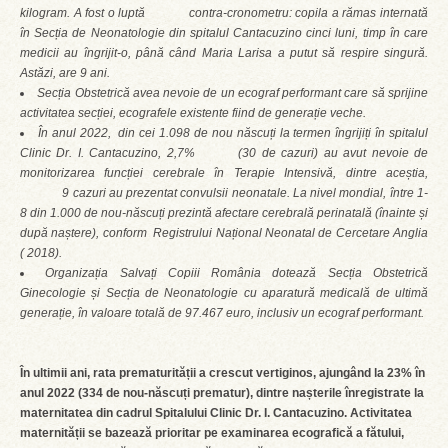
kilogram. A fost o luptă contra-cronometru: copila a rămas internată
în Secția de Neonatologie din spitalul Cantacuzino cinci luni, timp în care
medicii au îngrijit-o, până când Maria Larisa a putut să respire singură.
Astăzi, are 9 ani.
Secția Obstetrică avea nevoie de un ecograf performant care să sprijine
activitatea secției, ecografele existente fiind de generație veche.
În anul 2022, din cei 1.098 de nou născuți la termen îngrijiți în spitalul
Clinic Dr. I. Cantacuzino, 2,7% (30 de cazuri) au avut nevoie de
monitorizarea funcției cerebrale în Terapie Intensivă, dintre aceștia,
9 cazuri au prezentat convulsii neonatale. La nivel mondial, între 1-
8 din 1.000 de nou-născuți prezintă afectare cerebrală perinatală (înainte și
după naștere), conform Registrului Național Neonatal de Cercetare Anglia
( 2018).
Organizația Salvați Copiii România dotează Secția Obstetrică
Ginecologie și Secția de Neonatologie cu aparatură medicală de ultimă
generație, în valoare totală de
97.467 euro, inclusiv un ecograf performant.
În ultimii ani, rata prematurității a crescut vertiginos, ajungând la 23% în
anul 2022 (
334 de nou-născuți prematur)
, dintre nașterile înregistrate la
maternitatea din cadrul Spitalului Clinic Dr. I. Cantacuzino. Activitatea
maternității se bazează prioritar pe examinarea ecografică a fătului,