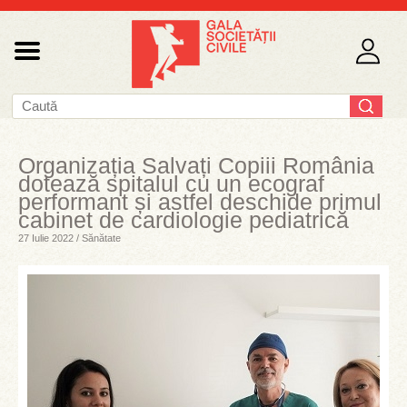
Organizația Salvați Copiii România
dotează spitalul cu un ecograf
performant și astfel deschide primul
cabinet de cardiologie pediatrică
27 Iulie 2022 / Sănătate