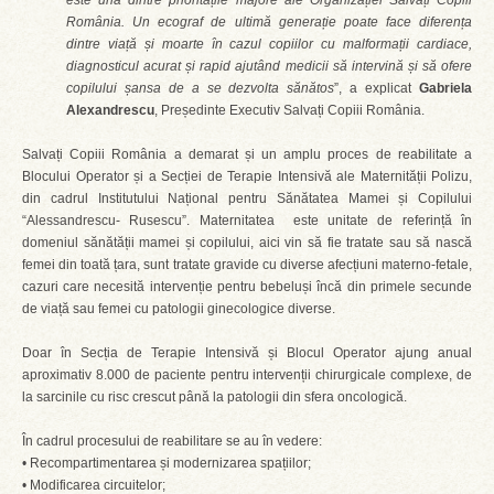
este una dintre prioritățile majore ale Organizației Salvați Copiii
România. Un ecograf de ultimă generație poate face diferența
dintre viață și moarte în cazul copiilor cu malformații cardiace,
diagnosticul acurat și rapid ajutând medicii să intervină și să ofere
copilului șansa de a se dezvolta sănătos
”, a explicat
Gabriela
Alexandrescu
, Președinte Executiv Salvați Copiii România.
Salvați Copiii România a demarat și un amplu proces de reabilitate a
Blocului Operator și a Secției de Terapie Intensivă ale Maternității Polizu,
din cadrul Institutului Național pentru Sănătatea Mamei și Copilului
“Alessandrescu- Rusescu”. Maternitatea este unitate de referință în
domeniul sănătății mamei și copilului, aici vin să fie tratate sau să nască
femei din toată țara, sunt tratate gravide cu diverse afecțiuni materno-fetale,
cazuri care necesită intervenție pentru bebeluși încă din primele secunde
de viață sau femei cu patologii ginecologice diverse.
Doar în Secția de Terapie Intensivă și Blocul Operator ajung anual
aproximativ 8.000 de paciente pentru intervenții chirurgicale complexe, de
la sarcinile cu risc crescut până la patologii din sfera oncologică.
În cadrul procesului de reabilitare se au în vedere:
• Recompartimentarea și modernizarea spațiilor;
• Modificarea circuitelor;