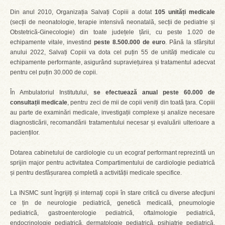
Din anul 2010, Organizația Salvați Copiii a dotat
105 unități medicale
(secții de neonatologie, terapie intensivă neonatală, secții de pediatrie și
Obstetrică-Ginecologie) din toate județele țării, cu peste 1.020 de
echipamente vitale, investind
peste 8.500.000 de euro
. Până la sfârșitul
anului 2022, Salvați Copiii va dota cel puțin 55 de unități medicale cu
echipamente performante, asigurând supraviețuirea și tratamentul adecvat
pentru cel puțin 30.000 de copii.
În Ambulatoriul Institutului,
se efectuează anual peste 60.000 de
consultații medicale
, pentru zeci de mii de copii veniți din toată țara. Copiii
au parte de examinări medicale, investigații complexe și analize necesare
diagnosticării, recomandării tratamentului necesar și evaluării ulterioare a
pacienților.
Dotarea cabinetului de cardiologie cu un ecograf performant reprezintă un
sprijin major pentru activitatea Compartimentului de cardiologie pediatrică
și pentru desfășurarea completă a activității medicale specifice.
La INSMC sunt îngrijiți și internaţi copii în stare criticǎ cu diverse afecţiuni
ce țin de neurologie pediatrică, genetică medicală, pneumologie
pediatrică, gastroenterologie pediatrică, oftalmologie pediatrică,
endocrinologie pediatrică, dermatologie pediatrică, psihiatrie pediatrică,