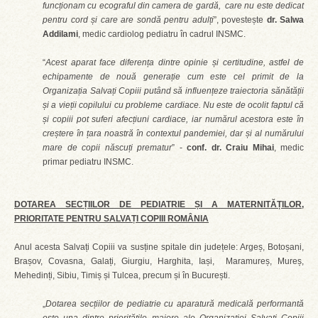
funcționam cu ecograful din camera de gardă, care nu este dedicat
pentru cord și care are sondă pentru adulți
”, povestește
dr. Salwa
Addilami
, medic cardiolog pediatru în cadrul INSMC.
“
Acest aparat face diferența dintre opinie și certitudine, astfel de
echipamente de nouă generație cum este cel primit de la
Organizația Salvați Copiii putând să influențeze traiectoria sănătății
și a vieții copilului cu probleme cardiace. Nu este de ocolit faptul că
și copiii pot suferi afecțiuni cardiace, iar numărul acestora este în
creștere în țara noastră în contextul pandemiei, dar și al numărului
mare de copii născuți prematur
” -
conf. dr. Craiu Mihai
, medic
primar pediatru INSMC.
DOTAREA SECȚIILOR DE PEDIATRIE ȘI A MATERNITĂȚILOR,
PRIORITATE PENTRU SALVAȚI COPIII ROMÂNIA
Anul acesta Salvați Copiii va susține spitale din județele: Argeș, Botoșani,
Brașov, Covasna, Galați, Giurgiu, Harghita, Iași, Maramureș, Mureș,
Mehedinți, Sibiu, Timiș și Tulcea, precum și în București.
„
Dotarea secțiilor de pediatrie cu aparatură medicală performantă