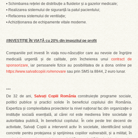
• Schimbarea rețelei de distribuție a fluidelor și a gazelor medicale;
• Realizarea sistemului de siguranță la patul pacientului;
• Refacerea sistemului de ventilație;
• Achiziționarea de echipamente vitale moderne.
#INVESTIȚIE ÎN VIAȚĂ cu 20% din impozitul pe profit
Companiile pot investi în viața nou-născuților care au nevoie de îngrijire
medicală urgentă și de calitate, prin încheierea unui
contract de
sponsorizare
, iar persoanele fizice au posibilitatea de a dona online pe
https://www.salvaticopiii.ro/renovare
sau prin SMS la 8844, 2 euro lunar.
***
De 32 de ani,
Salvați Copiii România
construiește programe sociale,
politici publice și practici solide în beneficiul copilului din România.
Expertiza și complexitatea proiectelor la nivel național fac din organizație o
instituție socială esențială, al cărei rol este medierea între societate și
autoritatea publică, în beneficiul copilului. În cele peste trei decenii de
activitate, Salvați Copiii a intervenit activ în societate, identificând soluții
concrete pentru protejarea și sprijinirea copiilor vulnerabili, și a militat, în