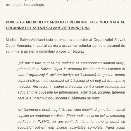
psihologie, hematologie.
POVESTEA MEDICULUI CARDIOLOG PEDIATRU: FOST VOLUNTAR AL
ORGANIZAȚIEI, ASTĂZI SALVĂM VIEȚI ÎMPREUNĂ
Medicul Salwa Addilami este un vechi colaborator al Organizației Salvați
Copiii România, în cadrul căreia a activat ca voluntar pentru programul de
sprijinire și asistență umanitară a copiilor refugiați.
„
Mă bucur tare mult să mă revăd și să colaborez cu oameni dragi,
prietenii de la Salvați Copiii. În perioada liceului am fost voluntar în
cadrul organizației, aici am învățat ce înseamnă dragostea pentru
copii și cât de mult contează să îi înțelegi și să poți să le raspunzi
nevoilor. Am lucrat în cadrul proiectului pentru copiii refugiați, îmi
aduc aminte poveștile lor tulburătoare, activitățile, jocurile, taberele
care le-au oferit un nou început și zâmbetul pe buze.
Azi, începem o nouă etapă, în care sunt fericită că pot oferi o șansă
copiilor cu probleme cardiace. Până anul acesta nu exista cardiolog
pediatru în INSMC, eu am venit din luna ianuarie și odată cu
ecograful potrivit vom începe activitatea completă. Până acum