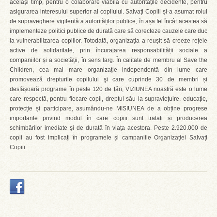
același timp, pentru o colaborare viabilă cu autoritățile decidente, pentru
asigurarea interesului superior al copilului. Salvați Copiii și-a asumat rolul
de supraveghere vigilentă a autorităților publice, în așa fel încât acestea să
implementeze politici publice de durată care să corecteze cauzele care duc
la vulnerabilizarea copiilor. Totodată, organizația a reușit să creeze rețele
active de solidaritate, prin încurajarea responsabilității sociale a
companiilor și a societății, în sens larg. În calitate de membru al Save the
Children, cea mai mare organizație independentă din lume care
promovează drepturile copilului şi care cuprinde 30 de membri și
desfășoară programe în peste 120 de țări, VIZIUNEA noastră este o lume
care respectă, pentru fiecare copil, dreptul său la supraviețuire, educație,
protecție și participare, asumându-ne MISIUNEA de a obține progrese
importante privind modul în care copiii sunt tratați și producerea
schimbărilor imediate și de durată în viața acestora. Peste 2.920.000 de
copii au fost implicați în programele și campaniile Organizației Salvați
Copiii.