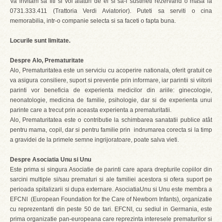
Va invitam sa fiti si voi alaturi de ei si sa-i sustineti rezervand o masa la
0731.333.411 (Trattoria Verdi Aviatorior). Puteti sa serviti o cina
memorabilia, intr-o companie selecta si sa faceti o fapta buna.
Locurile sunt limitate.
Despre Alo, Prematuritate
Alo, Prematuritatea este un serviciu cu acoperire nationala, oferit gratuit ce
va asigura consiliere, suport si preventie prin informare, iar parintii si viitorii
parinti vor beneficia de experienta medicilor din ariile: ginecologie,
neonatologie, medicina de familie, psihologie, dar si de experienta unui
parinte care a trecut prin aceasta experienta a prematuritatii.
Alo, Prematuritatea este o contributie la schimbarea sanatatii publice atât
pentru mama, copil, dar si pentru familie prin indrumarea corecta si la timp
a gravidei de la primele semne ingrijoratoare, poate salva vieti.
Despre Asociatia Unu si Unu
Este prima si singura Asociatie de parinti care apara drepturile copiilor din
sarcini multiple si/sau prematuri si ale familiei acestora si ofera suport pe
perioada spitalizarii si dupa externare. AsociatiaUnu si Unu este membra a
EFCNI (European Foundation for the Care of Newborn Infants), organizatie
cu reprezentanti din peste 50 de tari. EFCNI, cu sediul in Germania, este
prima organizatie pan-europeana care reprezinta interesele prematurilor si