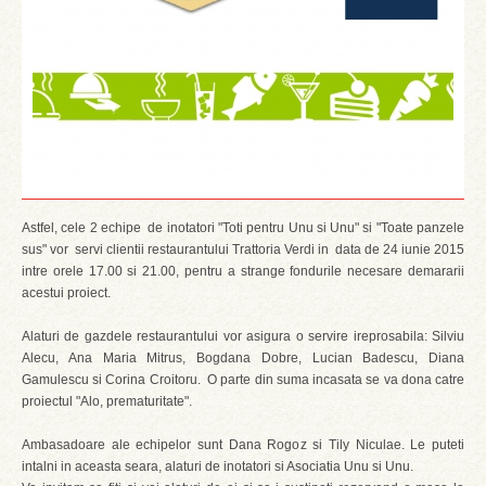
Astfel, cele 2 echipe de inotatori "Toti pentru Unu si Unu" si "Toate panzele
sus" vor servi clientii restaurantului Trattoria Verdi in data de 24 iunie 2015
intre orele 17.00 si 21.00, pentru a strange fondurile necesare demararii
acestui proiect.
Alaturi de gazdele restaurantului vor asigura o servire ireprosabila: Silviu
Alecu, Ana Maria Mitrus, Bogdana Dobre, Lucian Badescu, Diana
Gamulescu si Corina Croitoru. O parte din suma incasata se va dona catre
proiectul "Alo, prematuritate".
Ambasadoare ale echipelor sunt Dana Rogoz si Tily Niculae. Le puteti
intalni in aceasta seara, alaturi de inotatori si Asociatia Unu si Unu.