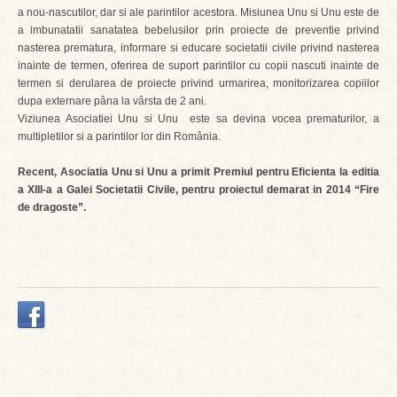
a nou-nascutilor, dar si ale parintilor acestora. Misiunea Unu si Unu este de
a imbunatatii sanatatea bebelusilor prin proiecte de preventie privind
nasterea prematura, informare si educare societatii civile privind nasterea
inainte de termen, oferirea de suport parintilor cu copii nascuti inainte de
termen si derularea de proiecte privind urmarirea, monitorizarea copiilor
dupa externare pâna la vârsta de 2 ani.
Viziunea Asociatiei Unu si Unu este sa devina vocea prematurilor, a
multipletilor si a parintilor lor din România.
Recent, Asociatia Unu si Unu a primit Premiul pentru Eficienta la editia
a XIII-a a Galei Societatii Civile, pentru proiectul demarat in 2014 “Fire
de dragoste”.