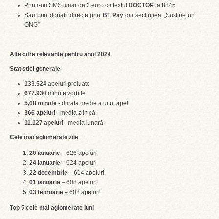
Printr-un SMS lunar de 2 euro cu textul
DOCTOR
la 8845
Sau prin donații directe prin
BT Pay
din secțiunea „Susține un
ONG”
Alte cifre relevante pentru anul 2024
Statistici generale
133.524
apeluri preluate
677.930
minute vorbite
5,08 minute
- durata medie a unui apel
366 apeluri
- media zilnică
11.127 apeluri
- media lunară
Cele mai aglomerate zile
20 ianuarie
– 626 apeluri
24 ianuarie
– 624 apeluri
22 decembrie
– 614 apeluri
01 ianuarie
– 608 apeluri
03 februarie
– 602 apeluri
Top 5 cele mai aglomerate luni