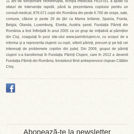
11 ani de funcționare neîntreruptă, echipa medicală PEDITEL a ajutat cu
sfaturi de intervenție rapidă, până la prezentarea copilului pentru un
consult medical, 876.071 copii din România din peste 6.700 de orașe, sate,
comune, cătune și peste 28 de țări ca Marea britanie, Spania, Franta,
Belgia, Olanda, Luxemburg, Elvetia, Austria șamd. Fundația Părinți din
România a fost înființată în anul 2005 ca un grup de inițiativă al părinților
din Cluj, coagulați în jurul site-ului www.parinticlujeni.ro, cu scopul de a
informa și a reprezenta clujenii cu copii, viitorii părinți, precum și pe toți cei
interesați de problemele copiilor din județ. Din 2009, grupul de părinți
clujeni s-a transformat în Fundația Părinți Clujeni, care în 2012 a devenit
Fundația Părinți din România, fondatorul fiind antreprenorul clujean Cătălin
Chiș.
Abonează-te la newsletter