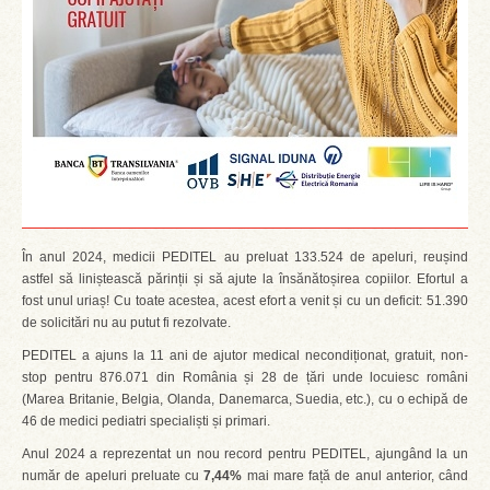
În anul 2024, medicii PEDITEL au preluat 133.524 de apeluri, reușind
astfel să liniștească părinții și să ajute la însănătoșirea copiilor. Efortul a
fost unul uriaș! Cu toate acestea, acest efort a venit și cu un deficit: 51.390
de solicitări nu au putut fi rezolvate.
PEDITEL a ajuns la 11 ani de ajutor medical necondiționat, gratuit, non-
stop pentru 876.071 din România și 28 de țări unde locuiesc români
(Marea Britanie, Belgia, Olanda, Danemarca, Suedia, etc.), cu o echipă de
46 de medici pediatri specialiști și primari.
Anul 2024 a reprezentat un nou record pentru PEDITEL, ajungând la un
număr de apeluri preluate cu
7,44%
mai mare față de anul anterior, când