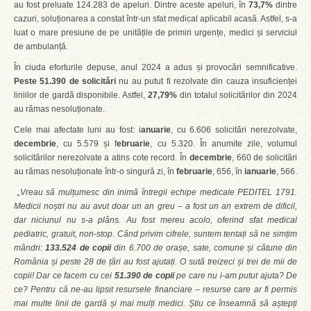
au fost preluate 124.283 de apeluri. Dintre aceste apeluri, în
73,7%
dintre
cazuri, soluționarea a constat într-un sfat medical aplicabil acasă. Astfel, s-a
luat o mare presiune de pe unitățile de primiri urgențe, medici și serviciul
de ambulanță.
În ciuda eforturile depuse, anul 2024 a adus și provocări semnificative.
Peste 51.390 de solicitări
nu au putut fi rezolvate din cauza insuficienței
liniilor de gardă disponibile. Astfel,
27,79%
din totalul solicitărilor din 2024
au rămas nesoluționate.
Cele mai afectate luni au fost: i
anuarie
, cu 6.606 solicitări nerezolvate,
decembrie
, cu 5.579 și f
ebruarie
, cu 5.320. În anumite zile, volumul
solicitărilor nerezolvate a atins cote record. În
decembrie
, 660 de solicitări
au rămas nesoluționate într-o singură zi, în
februarie
, 656, în
ianuarie
, 566.
„Vreau să mulțumesc din inimă întregii echipe medicale PEDITEL 1791.
Medicii noștri nu au avut doar un an greu – a fost un an extrem de dificil,
dar niciunul nu s-a plâns. Au fost mereu acolo, oferind sfat medical
pediatric, gratuit, non-stop. Când privim cifrele, suntem tentați să ne simțim
mândri:
133.524 de copii
din 6.700 de orașe, sate, comune și cătune din
România și peste 28 de țări au fost ajutați. O sută treizeci și trei de mii de
copii! Dar ce facem cu cei
51.390 de copii
pe care nu i-am putut ajuta? De
ce? Pentru că ne-au lipsit resursele financiare – resurse care ar fi permis
mai multe linii de gardă și mai mulți medici. Știu ce înseamnă să aștepți