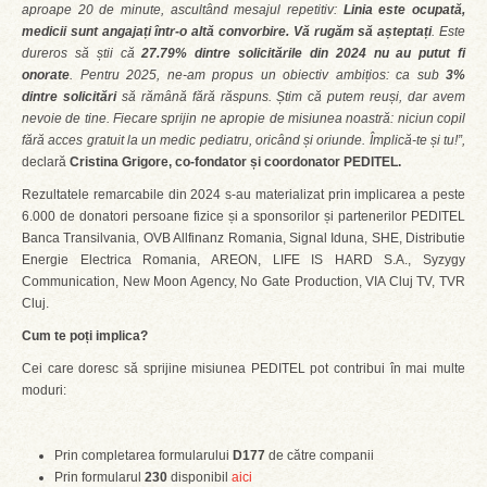
aproape 20 de minute, ascultând mesajul repetitiv:
Linia este ocupată,
medicii sunt angajați într-o altă convorbire. Vă rugăm să așteptați
. Este
dureros să știi că
27.79% dintre solicitările din 2024 nu au putut fi
onorate
. Pentru 2025, ne-am propus un obiectiv ambițios: ca sub
3%
dintre solicitări
să rămână fără răspuns. Știm că putem reuși, dar avem
nevoie de tine. Fiecare sprijin ne apropie de misiunea noastră: niciun copil
fără acces gratuit la un medic pediatru, oricând și oriunde. Împlică-te și tu!”,
declară
Cristina Grigore, co-fondator și coordonator PEDITEL.
Rezultatele remarcabile din 2024 s-au materializat prin implicarea a peste
6.000 de donatori persoane fizice și a sponsorilor și partenerilor PEDITEL
Banca Transilvania, OVB Allfinanz Romania, Signal Iduna, SHE, Distributie
Energie Electrica Romania, AREON, LIFE IS HARD S.A., Syzygy
Communication, New Moon Agency, No Gate Production, VIA Cluj TV, TVR
Cluj.
Cum te poți implica?
Cei care doresc să sprijine misiunea PEDITEL pot contribui în mai multe
moduri:
Prin completarea formularului
D177
de către companii
Prin formularul
230
disponibil
aici