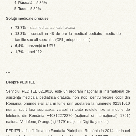
Răceală
– 5,35%
Tuse
– 5,32%
Soluții medicale propuse
73,7%
– sfat medical aplicabil acasă
18,2%
– consult în 48 de ore la medicul pediatru, medic de
familie sau alt specialist (ORL, ortopedie, etc.)
6,4%
– prezență în UPU
1,7%
– apel 112
***
Despre PEDITEL
Serviciul PEDITEL 0219010 este un program național și internațional de
asistență medicală pediatrică gratuită, non stop, pentru fiecare copil din
România, oriunde s-ar afla în lume prin apelarea la numerele 02191010
numar scurt fara suprataxa, valabil în toate retelele fixe si mobile de
telefonie din România, +40312272270 (național și internațional), 1791(
național Vodafone, Orange ) și *1791(național Digi fix și mobil).
PEDITEL a fost înființat de Fundația Părinți din România în 2014, iar în cei