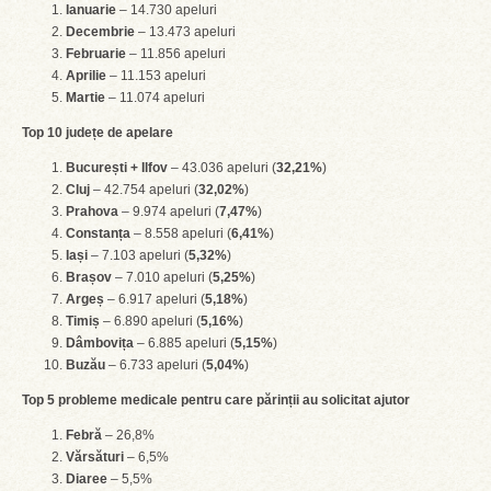
Ianuarie
– 14.730 apeluri
Decembrie
– 13.473 apeluri
Februarie
– 11.856 apeluri
Aprilie
– 11.153 apeluri
Martie
– 11.074 apeluri
Top 10 județe de apelare
București + Ilfov
– 43.036 apeluri (
32,21%
)
Cluj
– 42.754 apeluri (
32,02%
)
Prahova
– 9.974 apeluri (
7,47%
)
Constanța
– 8.558 apeluri (
6,41%
)
Iași
– 7.103 apeluri (
5,32%
)
Brașov
– 7.010 apeluri (
5,25%
)
Argeș
– 6.917 apeluri (
5,18%
)
Timiș
– 6.890 apeluri (
5,16%
)
Dâmbovița
– 6.885 apeluri (
5,15%
)
Buzău
– 6.733 apeluri (
5,04%
)
Top 5 probleme medicale pentru care părinții au solicitat ajutor
Febră
– 26,8%
Vărsături
– 6,5%
Diaree
– 5,5%