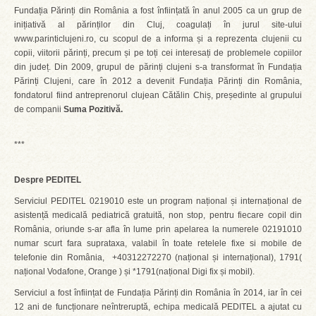
Fundația Părinți din România a fost înființată în anul 2005 ca un grup de
inițiativă al părinților din Cluj, coagulați în jurul site-ului
www.parinticlujeni.ro, cu scopul de a informa și a reprezenta clujenii cu
copii, viitorii părinți, precum și pe toți cei interesați de problemele copiilor
din județ. Din 2009, grupul de părinți clujeni s-a transformat în Fundația
Părinți Clujeni, care în 2012 a devenit Fundația Părinți din România,
fondatorul fiind antreprenorul clujean Cătălin Chiș, președinte al grupului
de companii
Suma Pozitivă.
***
Despre PEDITEL
Serviciul PEDITEL 0219010 este un program național și internațional de
asistență medicală pediatrică gratuită, non stop, pentru fiecare copil din
România, oriunde s-ar afla în lume prin apelarea la numerele 02191010
numar scurt fara suprataxa, valabil în toate retelele fixe si mobile de
telefonie din România, +40312272270 (național și internațional), 1791(
național Vodafone, Orange ) și *1791(național Digi fix și mobil).
Serviciul a fost înființat de Fundația Părinți din România în 2014, iar în cei
12 ani de funcționare neîntreruptă, echipa medicală PEDITEL a ajutat cu