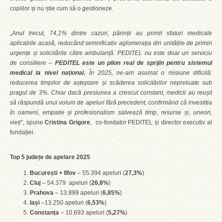
copiilor și nu știe cum să o gestioneze.
„
Anul trecut, 74,1% dintre cazuri, părinții au primit sfaturi medicale
aplicabile acasă, reducând semnificativ aglomerația din unitățile de primiri
urgențe și solicitările către ambulanță. PEDITEL nu este doar un serviciu
de consiliere –
PEDITEL este un pilon real de sprijin pentru sistemul
medical la nivel național.
În 2025, ne-am asumat o misiune dificilă:
reducerea timpilor de așteptare și scăderea solicitărilor nepreluate sub
pragul de 3%. Chiar dacă presiunea a crescut constant, medicii au reușit
să răspundă unui volum de apeluri fără precedent, confirmând că investiția
în oameni, empatie și profesionalism salvează timp, resurse și, uneori,
vieți
", spune
Cristina Grigore
, co-fondator PEDITEL și director executiv al
fundației.
Top 5 județe de apelare 2025
București + Ilfov
– 55.394 apeluri (
27,3%
)
Cluj
– 54.379 apeluri (
26,8%
)
Prahova
– 13.899 apeluri (
6,85%
)
Iași
–13.250 apeluri (
6,53%
)
Constanța
– 10.693 apeluri (
5,27%
)