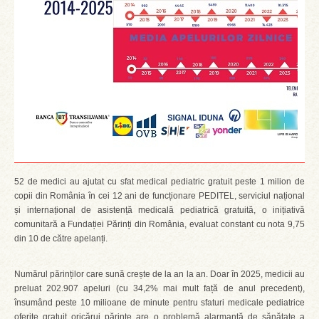
52 de medici au ajutat cu sfat medical pediatric gratuit peste 1 milion de
copii din România în cei 12 ani de funcționare PEDITEL, serviciul național
și internațional de asistență medicală pediatrică gratuită, o inițiativă
comunitară a Fundației Părinți din România, evaluat constant cu nota 9,75
din 10 de către apelanți.
Numărul părinților care sună crește de la an la an. Doar în 2025, medicii au
preluat 202.907 apeluri (cu 34,2% mai mult față de anul precedent),
însumând peste 10 milioane de minute pentru sfaturi medicale pediatrice
oferite gratuit oricărui părinte are o problemă alarmantă de sănătate a