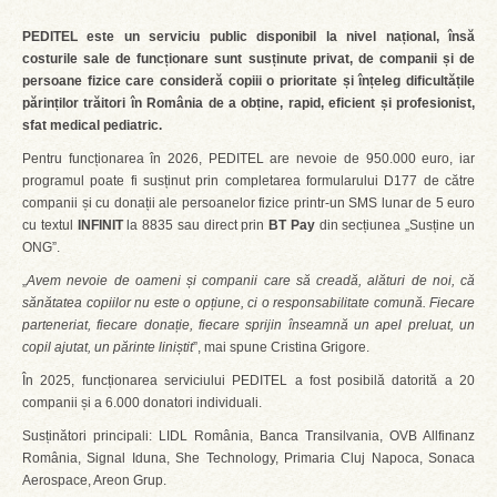
PEDITEL este un serviciu public disponibil la nivel național, însă
costurile sale de funcționare sunt susținute privat, de companii și de
persoane fizice care consideră copiii o prioritate și înțeleg dificultățile
părinților trăitori în România de a obține, rapid, eficient și profesionist,
sfat medical pediatric.
Pentru funcționarea în 2026, PEDITEL are nevoie de 950.000 euro, iar
programul poate fi susținut prin completarea formularului D177 de către
companii și cu donații ale persoanelor fizice printr-un SMS lunar de 5 euro
cu textul
INFINIT
la 8835 sau direct prin
BT Pay
din secțiunea „Susține un
ONG”.
„
Avem nevoie de oameni și companii care să creadă, alături de noi, că
sănătatea copiilor nu este o opțiune, ci o responsabilitate comună. Fiecare
parteneriat, fiecare donație, fiecare sprijin înseamnă un apel preluat, un
copil ajutat, un părinte liniștit
”, mai spune Cristina Grigore.
În 2025, funcționarea serviciului PEDITEL a fost posibilă datorită a 20
companii și a 6.000 donatori individuali.
Susținători principali: LIDL România, Banca Transilvania, OVB Allfinanz
România, Signal Iduna, She Technology, Primaria Cluj Napoca, Sonaca
Aerospace, Areon Grup.