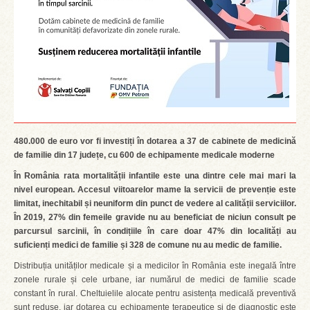
480.000 de euro vor fi investiți în dotarea a 37 de cabinete de medicină
de familie din 17 județe, cu 600 de echipamente medicale moderne
În România rata mortalității infantile este una dintre cele mai mari la
nivel european. Accesul viitoarelor mame la servicii de prevenție este
limitat, inechitabil și neuniform din punct de vedere al calității serviciilor.
În 2019, 27% din femeile gravide nu au beneficiat de niciun consult pe
parcursul sarcinii, în condițiile în care doar 47% din localități au
suficienți medici de familie și 328 de comune nu au medic de familie.
Distribuția unităților medicale și a medicilor în România este inegală între
zonele rurale și cele urbane, iar numărul de medici de familie scade
constant în rural. Cheltuielile alocate pentru asistența medicală preventivă
sunt reduse, iar dotarea cu echipamente terapeutice și de diagnostic este