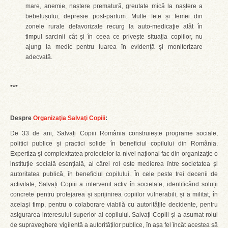
mare, anemie, naștere prematură, greutate mică la naștere a
bebelușului, depresie post-partum. Multe fete și femei din
zonele rurale defavorizate recurg la auto-medicaţie atât în
timpul sarcinii cât și în ceea ce privește situația copiilor, nu
ajung la medic pentru luarea în evidenţӑ şi monitorizare
adecvatӑ.
***
Despre
Organizaţia Salvaţi Copiii
:
De 33 de ani, Salvați Copiii România construiește programe sociale,
politici publice și practici solide în beneficiul copilului din România.
Expertiza și complexitatea proiectelor la nivel național fac din organizație o
instituție socială esențială, al cărei rol este medierea între societatea și
autoritatea publică, în beneficiul copilului. În cele peste trei decenii de
activitate, Salvați Copiii a intervenit activ în societate, identificând soluții
concrete pentru protejarea și sprijinirea copiilor vulnerabili, și a militat, în
același timp, pentru o colaborare viabilă cu autoritățile decidente, pentru
asigurarea interesului superior al copilului. Salvați Copiii și-a asumat rolul
de supraveghere vigilentă a autorităților publice, în așa fel încât acestea să