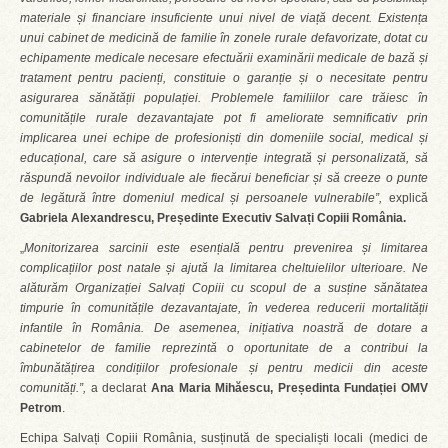
materiale și financiare insuficiente unui nivel de viață decent. Existența
unui cabinet de medicină de familie în zonele rurale defavorizate, dotat cu
echipamente medicale necesare efectuării examinării medicale de bază și
tratament pentru pacienți, constituie o garanție și o necesitate pentru
asigurarea sănătății populației.
Problemele familiilor care trăiesc în
comunitățile rurale dezavantajate pot fi ameliorate semnificativ prin
implicarea unei echipe de profesioniști din domeniile social, medical și
educațional, care să asigure o intervenție integrată și personalizată, să
răspundă nevoilor individuale ale fiecărui beneficiar și să creeze o punte
de legătură între domeniul medical și persoanele vulnerabile”,
explică
Gabriela Alexandrescu, Președinte Executiv Salvați Copiii România.
„
Monitorizarea sarcinii este esențială pentru prevenirea și limitarea
complicațiilor post natale și ajută la limitarea cheltuielilor ulterioare. Ne
alăturăm Organizației Salvați Copiii cu scopul de a susține sănătatea
timpurie în comunitățile dezavantajate, în vederea reducerii mortalității
infantile în România. De asemenea, inițiativa noastră de dotare a
cabinetelor de familie reprezintă o oportunitate de a contribui la
îmbunătățirea condițiilor profesionale și pentru medicii din aceste
comunități.”,
a declarat
Ana Maria Mihăescu, Președinta Fundației OMV
Petrom
.
Echipa Salvați Copiii România, susținută de specialiști locali (medici de