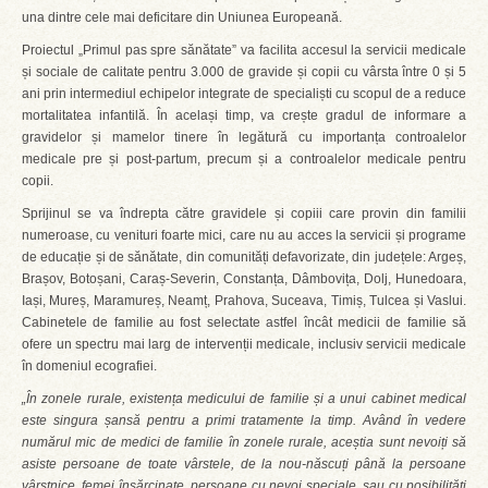
una dintre cele mai deficitare din Uniunea Europeană.
Proiectul „Primul pas spre sănătate” va facilita accesul la servicii medicale
și sociale de calitate pentru 3.000 de gravide și copii cu vârsta între 0 și 5
ani prin intermediul echipelor integrate de specialiști cu scopul de a reduce
mortalitatea infantilă. În același timp, va crește gradul de informare a
gravidelor și mamelor tinere în legătură cu importanța controalelor
medicale pre și post-partum, precum și a controalelor medicale pentru
copii.
Sprijinul se va îndrepta către gravidele și copiii care provin din familii
numeroase, cu venituri foarte mici, care nu au acces la servicii și programe
de educație și de sănătate, din comunități defavorizate, din județele: Argeș,
Brașov, Botoșani, Caraș-Severin, Constanța, Dâmbovița, Dolj, Hunedoara,
Iași, Mureș, Maramureș, Neamț, Prahova, Suceava, Timiș, Tulcea și Vaslui.
Cabinetele de familie au fost selectate astfel încât medicii de familie să
ofere un spectru mai larg de intervenții medicale, inclusiv servicii medicale
în domeniul ecografiei.
„În zonele rurale, existența medicului de familie și a unui cabinet medical
este singura șansă pentru a primi tratamente la timp. Având în vedere
numărul mic de medici de familie în zonele rurale, aceștia sunt nevoiți să
asiste persoane de toate vârstele, de la nou-născuți până la persoane
vârstnice, femei însărcinate, persoane cu nevoi speciale, sau cu posibilități