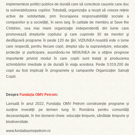
implementeze politici publice de durată care să corecteze cauzele care duc
la vulnerabilizarea copiilor. Totodată, organizația a reușit să creeze rețele
active de solidaritate, prin încurajarea responsabilității sociale a
companiilor și a societății, în sens larg. În calitate de membru al Save the
Children, cea mai mare organizaţie independentă din lume care
promovează drepturile copilului şi care cuprinde 30 de membri şi
desfăşoară programe în peste 120 de ţări, VIZIUNEA noastră este o lume
care respectă, pentru fiecare copil, dreptul său la supraviețuire, educație,
protecție și participare, asumându-ne MISIUNEA de a obţine progrese
importante privind modul în care copiii sunt tratați și producerea
schimbărilor imediate și de durată în viaţa acestora. Peste 3.019.200 de
copii au fost implicați în programele și campaniile Organizației Salvați
Copiii.
Despre
Fundația OMV Petrom
:
Lansată în anul 2022, Fundația OMV Petrom construiește programe și
susține investiții pe termen lung în România pentru comunități
dezavantajate, în trei domenii cheie: educație timpurie, sănătate timpurie și
biodiversitate.
www.fundatiaomvpetrom.ro