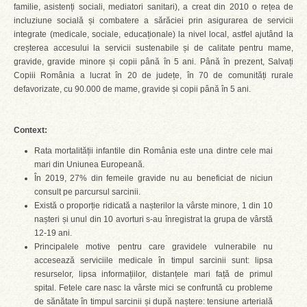
familie, asistenți sociali, mediatori sanitari), a creat din 2010 o rețea de
incluziune socială și combatere a sărăciei prin asigurarea de servicii
integrate (medicale, sociale, educaționale) la nivel local, astfel ajutând la
creșterea accesului la servicii sustenabile și de calitate pentru mame,
gravide, gravide minore și copii până în 5 ani. Până în prezent, Salvați
Copiii România a lucrat în 20 de județe, în 70 de comunități rurale
defavorizate, cu 90.000 de mame, gravide și copii până în 5 ani.
Context:
Rata mortalității infantile din România este una dintre cele mai
mari din Uniunea Europeană.
În 2019, 27% din femeile gravide nu au beneficiat de niciun
consult pe parcursul sarcinii.
Există o proporție ridicată a nașterilor la vârste minore, 1 din 10
nașteri și unul din 10 avorturi s-au înregistrat la grupa de vârstă
12-19 ani.
Principalele motive pentru care gravidele vulnerabile nu
accesează serviciile medicale în timpul sarcinii sunt: lipsa
resurselor, lipsa informațiilor, distanțele mari față de primul
spital. Fetele care nasc la vârste mici se confruntă cu probleme
de sănătate în timpul sarcinii și după naștere: tensiune arterială