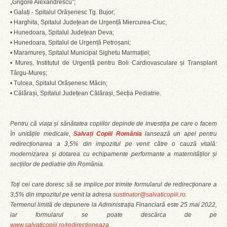
„Grigore Alexandrescu”;
• Galați - Spitalul Orășenesc Tg. Bujor;
• Harghita, Spitalul Județean de Urgență Miercurea-Ciuc;
• Hunedoara, Spitalul Județean Deva;
• Hunedoara, Spitalul de Urgență Petroșani;
• Maramureș, Spitalul Municipal Sighetu Marmației;
• Mureș, Institutul de Urgență pentru Boli Cardiovasculare și Transplant
Târgu-Mureș;
• Tulcea, Spitalul Orășenesc Măcin;
• Călărași, Spitalul Județean Călărași, Secția Pediatrie.
Pentru că viața și sănătatea copiilor depinde de investiția pe care o facem
în unitățile medicale,
Salvați Copiii România
lansează un apel pentru
redirecționarea a 3,5% din impozitul pe venit către o cauză vitală:
modernizarea și dotarea cu echipamente performante a maternităților și
secțiilor de pediatrie din România.
Toți cei care doresc să se implice pot trimite formularul de redirecţionare a
3,5% din impozitul pe venit la adresa
sustinator@salvaticopiii.ro
.
Termenul limită de depunere la Administrația Financiară este 25 mai 2022,
iar formularul se poate descărca de pe
www.salvaticopiii.ro/redirectioneaza
.