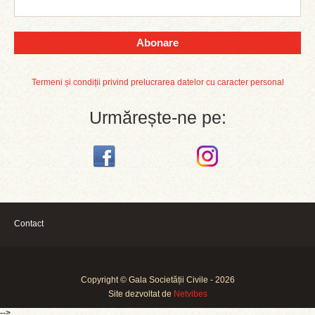
Abonare
Termeni și condiții privind prelucrarea datelor cu caracter personal
Urmărește-ne pe:
Contact
Copyright © Gala Societății Civile - 2026
Site dezvoltat de
Netvibes
-->