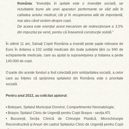
România
: ”
Investiția în spitale este o investiție socială, iar
rezultatele bune ale unei aparaturi performante se văd atât în
calitatea actului medical, cât și în recuperarea atât de importantă,
mai ales când vorbim despre copii.
De aceea este esențial acest mecanism de redirecționare a 3,5%
din impozitul pe venit, pentru că înseamnă construcție solidă.
”
În ultimii 11 ani, Salvați Copiii România a investit peste șapte milioane de
Euro în dotarea a 102 unități medicale din toate județele țării cu 940 de
echipamente medicale, care au ajutat la supraviețuirea și tratarea a peste
140.000 de copii.
O parte din aceste fonduri a fost colectată prin solidaritatea socială, a celor
care au înțeles că sprijinirea spitalelor din România este o prioritate
socială.
Pentru anul 2022, au solicitat ajutorul:
• Botoșani, Spitalul Municipal Dorohoi, Compartimentul Neonatologie;
• Brașov, Spitalul Clinic de Urgență pentru Copii Brașov - secția ATI;
• București, Secția Clinică de Chirurgie Plastică, Microchirurgie
Reconstructivă și Arsuri din cadrul Spitalului Clinic de Urgență pentru Copii