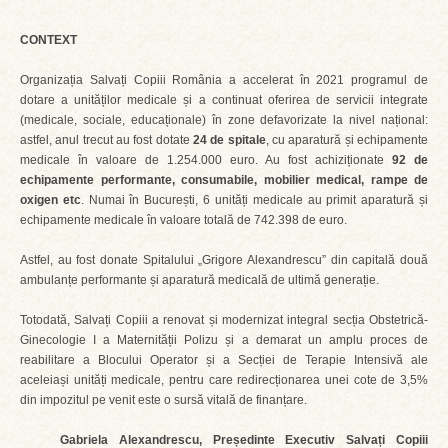
CONTEXT
Organizația Salvați Copiii România a accelerat în 2021 programul de
dotare a unităților medicale și a continuat oferirea de servicii integrate
(medicale, sociale, educaționale) în zone defavorizate la nivel național:
astfel, anul trecut au fost dotate
24 de spitale
, cu aparatură și echipamente
medicale în valoare de 1.254.000 euro. Au fost achiziționate
92 de
echipamente performante, consumabile, mobilier medical, rampe de
oxigen etc
. Numai în București, 6 unități medicale au primit aparatură și
echipamente medicale în valoare totală de 742.398 de euro.
Astfel, au fost donate Spitalului „Grigore Alexandrescu” din capitală două
ambulanțe performante și aparatură medicală de ultimă generație.
Totodată, Salvați Copiii a renovat și modernizat integral secția Obstetrică-
Ginecologie I a Maternității Polizu și a demarat un amplu proces de
reabilitare a Blocului Operator și a Secției de Terapie Intensivă ale
aceleiași unități medicale, pentru care redirecționarea unei cote de 3,5%
din impozitul pe venit este o sursă vitală de finanțare.
Gabriela Alexandrescu, Președinte Executiv Salvați Copiii