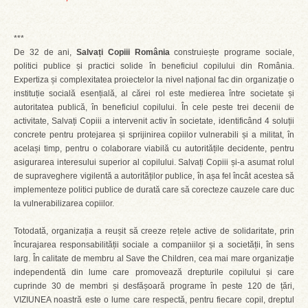
***
De 32 de ani,
Salvați Copiii România
construiește programe sociale,
politici publice și practici solide în beneficiul copilului din România.
Expertiza și complexitatea proiectelor la nivel național fac din organizație o
instituție socială esențială, al cărei rol este medierea între societate și
autoritatea publică, în beneficiul copilului. În cele peste trei decenii de
activitate, Salvați Copiii a intervenit activ în societate, identificând 4 soluții
concrete pentru protejarea și sprijinirea copiilor vulnerabili și a militat, în
același timp, pentru o colaborare viabilă cu autoritățile decidente, pentru
asigurarea interesului superior al copilului. Salvați Copiii și-a asumat rolul
de supraveghere vigilentă a autorităților publice, în așa fel încât acestea să
implementeze politici publice de durată care să corecteze cauzele care duc
la vulnerabilizarea copiilor.
Totodată, organizația a reușit să creeze rețele active de solidaritate, prin
încurajarea responsabilității sociale a companiilor și a societății, în sens
larg. În calitate de membru al Save the Children, cea mai mare organizație
independentă din lume care promovează drepturile copilului și care
cuprinde 30 de membri și desfășoară programe în peste 120 de țări,
VIZIUNEA noastră este o lume care respectă, pentru fiecare copil, dreptul