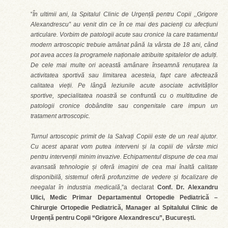
“
În ultimii ani, la Spitalul Clinic de Urgență pentru Copii ,,Grigore
Alexandrescu” au venit din ce în ce mai des pacienți cu afecțiuni
articulare. Vorbim de patologii acute sau cronice la care tratamentul
modern artroscopic trebuie amânat până la vârsta de 18 ani, când
pot avea acces la programele naționale atribuite spitalelor de adulți.
De cele mai multe ori această amânare înseamnă renuțarea la
activitatea sportivă sau limitarea acesteia, fapt care afectează
calitatea vieții. Pe lângă leziunile acute asociate activităților
sportive, specialitatea noastră se confruntă cu o multitudine de
patologii cronice dobândite sau congenitale care impun un
tratament artroscopic.
Turnul artoscopic primit de la Salvați Copiii este de un real ajutor.
Cu acest aparat vom putea interveni și la copiii de vârste mici
pentru intervenții minim invazive. Echipamentul dispune de cea mai
avansată tehnologie și oferă imagini de cea mai înaltă calitate
disponibilă, sistemul oferă profunzime de vedere și focalizare de
neegalat în industria medicală
,”a declarat
Conf. Dr. Alexandru
Ulici, Medic Primar Departamentul Ortopedie Pediatrică –
Chirurgie Ortopedie Pediatrică, Manager al Spitalului Clinic de
Urgență pentru Copii “Grigore Alexandrescu”, București.