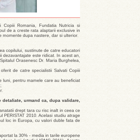
i Copiii Romania, Fundatia Nutricia si
l de a creste rata alaptarii exclusive in
e momente dupa nastere, dar si ulterior.
irea copilului, sustinute de catre educatori
i dezavantajate este ridicat. In acest an,
si Spitalul Orasenesc Dr. Maria Burghelea,
erit de catre specialistii Salvati Copiii
ase luni, pentru mamele care au beneficiat
;
r.
e detaliate, urmand ca, dupa validare,
atatii drept tara cu risc inalt in ceea ce
rtul PERISTAT 2010. Acelasi studiu atrage
mul loc in Europa, cu valori duble fata de
ortat la 30% - media in tarile europene