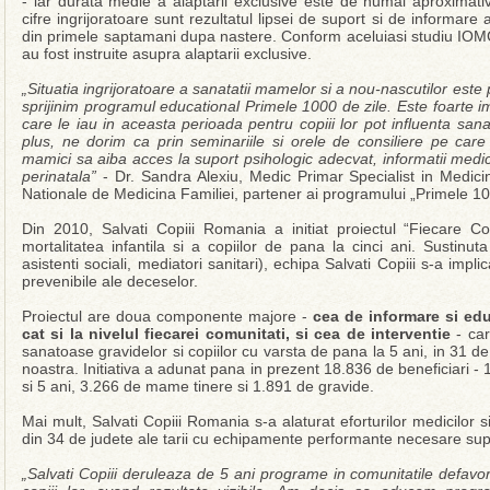
- iar durata medie a alaptarii exclusive este de numai aproximati
cifre ingrijoratoare sunt rezultatul lipsei de suport si de inform
din primele saptamani dupa nastere. Conform aceluiasi studiu IO
au fost instruite asupra alaptarii exclusive.
„Situatia ingrijoratoare a sanatatii mamelor si a nou-nascutilor este
sprijinim programul educational Primele 1000 de zile. Este foarte imp
care le iau in aceasta perioada pentru copiii lor pot influenta sanat
plus, ne dorim ca prin seminariile si orele de consiliere pe ca
mamici sa aiba acces la suport psihologic adecvat, informatii medical
perinatala”
- Dr. Sandra Alexiu, Medic Primar Specialist in Medicina
Nationale de Medicina Familiei, partener ai programului „Primele 10
Din 2010, Salvati Copiii Romania a initiat proiectul “Fiecare 
mortalitatea infantila si a copiilor de pana la cinci ani. Sustinuta
asistenti sociali, mediatori sanitari), echipa Salvati Copiii s-a imp
prevenibile ale deceselor.
Proiectul are doua componente majore -
cea de informare si edu
cat si la nivelul fiecarei comunitati, si cea de interventie
- car
sanatoase gravidelor si copiilor cu varsta de pana la 5 ani, in 31 d
noastra. Initiativa a adunat pana in prezent 18.836 de beneficiari - 
si 5 ani, 3.266 de mame tinere si 1.891 de gravide.
Mai mult, Salvati Copiii Romania s-a alaturat eforturilor medicilor si
din 34 de judete ale tarii cu echipamente performante necesare supra
„Salvati Copiii deruleaza de 5 ani programe in comunitatile defavori