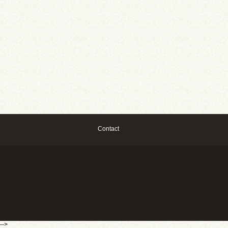
Contact
-->