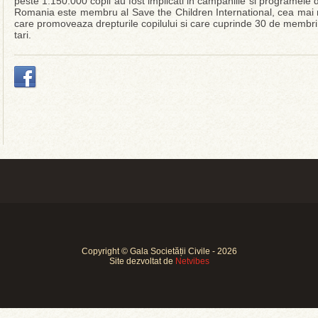
peste 1.150.000 copii au fost implicati in campaniile si programele 
Romania este membru al Save the Children International, cea mai
care promoveaza drepturile copilului si care cuprinde 30 de membr
tari.
Copyright © Gala Societății Civile - 2026
Site dezvoltat de
Netvibes