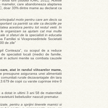
v doua luni (studiul IOMC 2011). Aceste
are a mamelor, care abandoneaza alaptarea
MC, doar 33% dintre mame au declarat ca
 principalul motiv pentru care am decis sa
ortant ca parintii sa stie ca deciziile pe
atea acestora pentru tot restul vietii. In
re le organizam sa ajutam cat mai multe
e si sfaturi de la specialisti in educatia
 Familiei si Vicepresedintele Societatii
00 de zile”
Copil Conteaza”, cu scopul de a reduce
 de specialisti locali (medici de familie,
licat in actiuni menite sa combata cauzele
care, atat in randul viitoarelor mame,
e presupune asigurarea unei alimentatii
e comunitati rurale dezavantajate din tara
13.679 de copii cu varste cuprinse intre 0
 a dotat in ultimi 3 ani 58 de maternitati
vietuirii bebelusilor nascuti prematur.
zate, pentru a sprijini tinerele mamici si