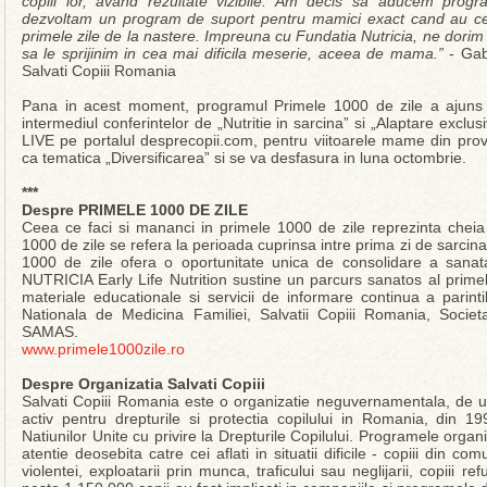
copiii lor, avand rezultate vizibile. Am decis sa aducem pro
dezvoltam un program de suport pentru mamici exact cand au ce
primele zile de la nastere. Impreuna cu Fundatia Nutricia, ne dori
sa le sprijinim in cea mai dificila meserie, aceea de mama.”
- Gab
Salvati Copiii Romania
Pana in acest moment, programul Primele 1000 de zile a ajuns 
intermediul conferintelor de „Nutritie in sarcina” si „Alaptare exclus
LIVE pe portalul desprecopii.com, pentru viitoarele mame din pro
ca tematica „Diversificarea” si se va desfasura in luna octombrie.
***
Despre PRIMELE 1000 DE ZILE
Ceea ce faci si mananci in primele 1000 de zile reprezinta cheia 
1000 de zile se refera la perioada cuprinsa intre prima zi de sarcina
1000 de zile ofera o oportunitate unica de consolidare a sanatati
NUTRICIA Early Life Nutrition sustine un parcurs sanatos al primel
materiale educationale si servicii de informare continua a parintil
Nationala de Medicina Familiei, Salvatii Copiii Romania, Socie
SAMAS.
www.primele1000zile.ro
Despre Organizatia Salvati Copiii
Salvati Copiii Romania este o organizatie neguvernamentala, de util
activ pentru drepturile si protectia copilului in Romania, din 1
Natiunilor Unite cu privire la Drepturile Copilului. Programele organi
atentie deosebita catre cei aflati in situatii dificile - copiii din co
violentei, exploatarii prin munca, traficului sau neglijarii, copiii re