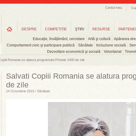
Contul meu
Ca
DESPRE
COMPETIȚIE
ŞTIRI
RESURSE
PARTENE
Educație, învățământ, cercetare
Artă şi cultură
Apărarea drep
Comportament civic şi participare publică
Sănătate
Incluziune socială
Serv
Dezvoltare economică şi socială
Voluntariat
Tinere
Copiii Romania se alatura programului Primele 1000 de zile
Salvati Copiii Romania se alatura pro
de zile
14 Octombrie 2015 / Sănătate