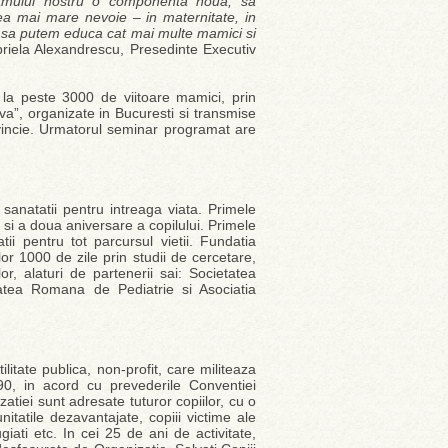
gramului nostru o componenta noua, sa
a mai mare nevoie – in maternitate, in
m sa putem educa cat mai multe mamici si
riela Alexandrescu, Presedinte Executiv
la peste 3000 de viitoare mamici, prin
iva”, organizate in Bucuresti si transmise
vincie. Urmatorul seminar programat are
sanatatii pentru intreaga viata. Primele
 si a doua aniversare a copilului. Primele
i pentru tot parcursul vietii. Fundatia
or 1000 de zile prin studii de cercetare,
or, alaturi de partenerii sai: Societatea
tatea Romana de Pediatrie si Asociatia
itate publica, non-profit, care militeaza
990, in acord cu prevederile Conventiei
zatiei sunt adresate tuturor copiilor, cu o
munitatile dezavantajate, copiii victime ale
fugiati etc. In cei 25 de ani de activitate,