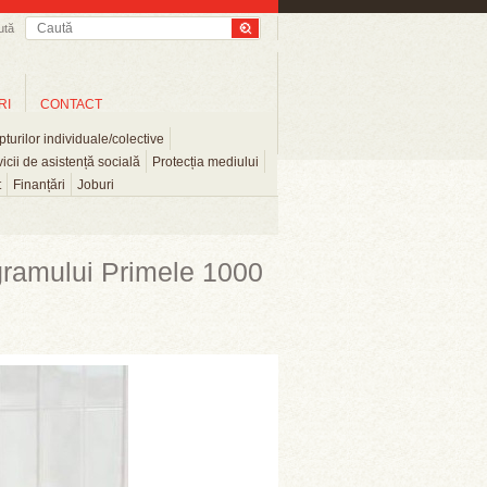
ută
RI
CONTACT
turilor individuale/colective
icii de asistență socială
Protecția mediului
t
Finanțări
Joburi
gramului Primele 1000