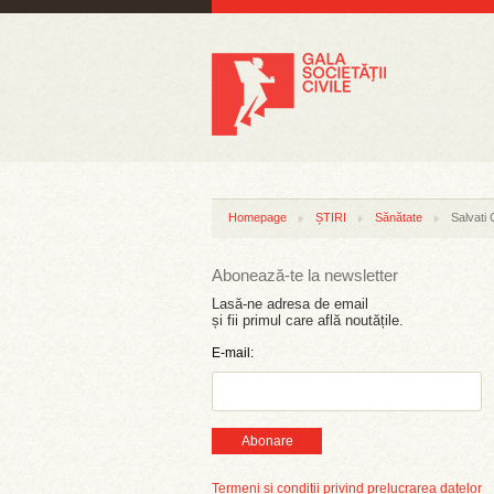
Homepage
ȘTIRI
Sănătate
Salvati 
Abonează-te la newsletter
Lasă-ne adresa de email
și fii primul care află noutățile.
E-mail:
Abonare
Termeni și condiții privind prelucrarea datelor