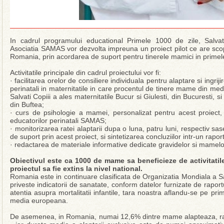
In cadrul programului educational Primele 1000 de zile, Salvat
Asociatia SAMAS vor dezvolta impreuna un proiect pilot ce are scopu
Romania, prin acordarea de suport pentru tinerele mamici in primel
Activitatile principale din cadrul proiectului vor fi:
· facilitarea orelor de consiliere individuala pentru alaptare si ingrij
perinatali in maternitatile in care procentul de tinere mame din medi
Salvati Copiii a ales maternitatile Bucur si Giulesti, din Bucuresti, 
din Buftea;
· curs de psihologie a mamei, personalizat pentru acest proiect, of
educatorilor perinatali SAMAS;
· monitorizarea ratei alaptarii dupa o luna, patru luni, respectiv s
de suport prin acest proiect, si sintetizarea concluziilor intr-un raport
· redactarea de materiale informative dedicate gravidelor si mamelo
Obiectivul este ca 1000 de mame sa beneficieze de activitatil
proiectul sa fie extins la nivel national.
Romania este in continuare clasificata de Organizatia Mondiala a San
priveste indicatorii de sanatate, conform datelor furnizate de rapo
atentia asupra mortalitatii infantile, tara noastra aflandu-se pe pri
media europeana.
De asemenea, in Romania, numai 12,6% dintre mame alapteaza, rap