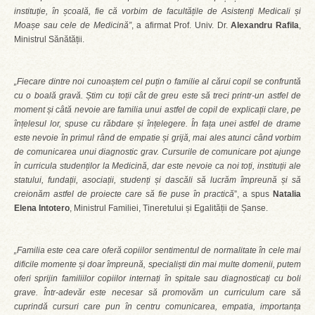
instituție, în școală, fie că vorbim de facultățile de Asistenți Medicali și
Moașe sau cele de Medicină”
, a afirmat Prof. Univ. Dr.
Alexandru Rafila
,
Ministrul Sănătății.
„Fiecare dintre noi cunoaștem cel puțin o familie al cărui copil se confruntă
cu o boală gravă. Știm cu toții cât de greu este să treci printr-un astfel de
moment și câtă nevoie are familia unui astfel de copil de explicații clare, pe
înțelesul lor, spuse cu răbdare și înțelegere. În fața unei astfel de drame
este nevoie în primul rând de empatie și grijă, mai ales atunci când vorbim
de comunicarea unui diagnostic grav. Cursurile de comunicare pot ajunge
în curricula studenților la Medicină, dar este nevoie ca noi toți, instituții ale
statului, fundații, asociații, studenți și dascăli să lucrăm împreună și să
creionăm astfel de proiecte care să fie puse în practică
”, a spus
Natalia
Elena Intotero
, Ministrul Familiei, Tineretului și Egalității de Șanse.
„Familia este cea care oferă copiilor sentimentul de normalitate în cele mai
dificile momente și doar împreună, specialiști din mai multe domenii, putem
oferi sprijin familiilor copiilor internați în spitale sau diagnosticați cu boli
grave. Într-adevăr este necesar să promovăm un curriculum care să
cuprindă cursuri care pun în centru comunicarea, empatia, importanța