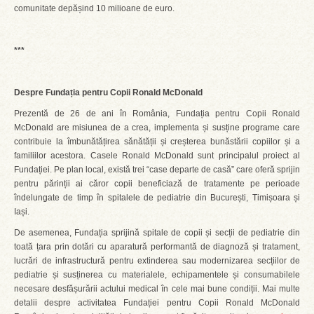
comunitate depășind 10 milioane de euro.
***
Despre Fundația pentru Copii Ronald McDonald
Prezentă de 26 de ani în România, Fundația pentru Copii Ronald
McDonald are misiunea de a crea, implementa și susține programe care
contribuie la îmbunătățirea sănătății și creșterea bunăstării copiilor și a
familiilor acestora. Casele Ronald McDonald sunt principalul proiect al
Fundației. Pe plan local, există trei “case departe de casă” care oferă sprijin
pentru părinții ai căror copii beneficiază de tratamente pe perioade
îndelungate de timp în spitalele de pediatrie din București, Timișoara și
Iași.
De asemenea, Fundația sprijină spitale de copii și secții de pediatrie din
toată țara prin dotări cu aparatură performantă de diagnoză și tratament,
lucrări de infrastructură pentru extinderea sau modernizarea secțiilor de
pediatrie și susținerea cu materialele, echipamentele și consumabilele
necesare desfășurării actului medical în cele mai bune condiții. Mai multe
detalii despre activitatea Fundației pentru Copii Ronald McDonald