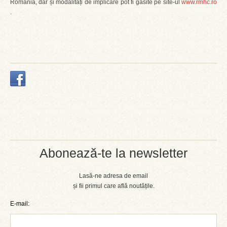
România, dar și modalități de implicare pot fi găsite pe site-ul
www.rmhc.ro
.
Abonează-te la newsletter
Lasă-ne adresa de email
și fii primul care află noutățile.
E-mail: