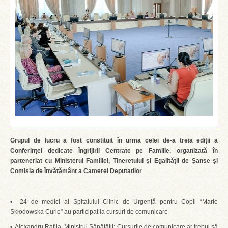
Grupul de lucru a fost constituit în urma celei de-a treia ediții a
Conferinței dedicate Îngrijirii Centrate pe Familie, organizată în
parteneriat cu Ministerul Familiei, Tineretului și Egalității de Șanse și
Comisia de Învățământ a Camerei Deputaților
• 24 de medici ai Spitalului Clinic de Urgență pentru Copii “Marie
Skłodowska Curie” au participat la cursuri de comunicare
• Alexandru Rafila, Ministrul Sănătății: Cursurile de comunicare ar trebui să