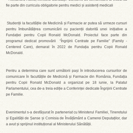
fie parte din curricula obligatorie pentru medici și asistenți medicali
Studenții la facultățile de Medicină și Farmacie ar putea să urmeze cursuri
pentru îmbunătățirea comunicării cu pacienții datorită unei inițiative a
Fundației pentru Copii Ronald McDonald. Proiectul face parte din
programul dedicat promovării “Îngrijirii Centrate pe Familie” (Family -
Centered Care), demarat în 2022 de Fundația pentru Copii Ronald
McDonald.
Pentru a determina care sunt următorii pași în introducerea cursurilor de
comunicare în facultățile de Medicină și Farmacie din România, Fundația
pentru Copii Ronald McDonald a organizat pe 18 iunie, la Palatul
Parlamentului, cea de-a treia ediție a Conferinței dedicate Îngrijirii Centrate
pe Familie.
Evenimentul s-a desfășurat în parteneriat cu Ministerul Familiei, Tineretului
și Egalității de Șanse și Comisia de Învățământ a Camerei Deputaților, dar
a avut și sprijinul instituțional al Ministerului Sănătății.