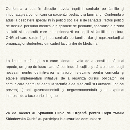
Conferința a pus în discuție nevoia îngrijirii centrate pe familie și
îmbunătățirea comunicării cu pacientul pediatric și familia lui. Conferința a
adus la dezbatere specialiști în politici sociale și de sănătate, factori politici
de decizie, personal medical din spitalele de pediatrie, specialiști din zona
socială și medicală care interacționează cu copiii și familiile acestora,
ONG-uri care susțin îngrijirea centrată pe familie, dar și reprezentanți ai
organizaților studențești din cadrul facultăților de Medicină.
La finalul conferinței, s-a concluzionat nevoia de a constitui, cât mai
repede, un grup de lucru care să continue discuțiile și să creioneze pașii
necesari pentru definitivarea tematicilor relevante pentru curriculă și
etapele implementării inițiativei de a organiza cursuri obligatorii de
comunicare pentru studenții la facultățile de Medicină și Farmacie. Toți cei
prezenți (actori guvernamentali și neguvernamentali) și-au exprimat
interesul de a face parte din grup.
24 de medici ai Spitalului Clinic de Urgență pentru Copii
“Marie
Skłodowska Curie” au participat la cursuri de comunicare