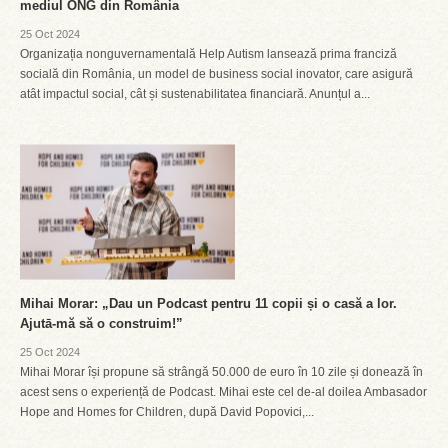
mediul ONG din România
25 Oct 2024
Organizația nonguvernamentală Help Autism lansează prima franciză
socială din România, un model de business social inovator, care asigură
atât impactul social, cât și sustenabilitatea financiară. Anunțul a...
Mihai Morar: „Dau un Podcast pentru 11 copii și o casă a lor.
Ajutā-mă să o construim!”
25 Oct 2024
Mihai Morar își propune să strângă 50.000 de euro în 10 zile și donează în
acest sens o experiență de Podcast. Mihai este cel de-al doilea Ambasador
Hope and Homes for Children, după David Popovici,...