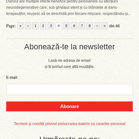
Dansul are multiple efecte benefice pentru persoanele cu afecțiuni
neurodegenerative care, sub ghidajul atent și cu blândețe al dans-
terapeuților, reușesc să se deschidă prin fiecare mișcare, respectându-și...
Page:
«
‹
1
2
3
4
5
6
7
8
›
»
din 46
Abonează-te la newsletter
Lasă-ne adresa de email
și fii primul care află noutățile.
E-mail:
Abonare
Termeni și condiții privind prelucrarea datelor cu caracter personal