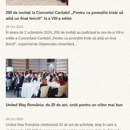
200 de invitați la Concertul Caritabil „Pentru ca poveștile triste să
aibă un final fericit!“ la a VIII-a ediție
08 Oct 2024
În seara de 2 octombrie 2024, 200 de invitați au participat la cea de-a VIII-a
ediție a Concertului Caritabil „Pentru ca poveștile triste să aibă un final
fericit!“, organizat de Organizația Umanitară...
United Way România: de 20 de ani, uniți pentru un viitor mai bun
08 Oct 2024
United Way România celebrează 20 de ani de activitate, timp în care a