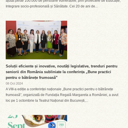
ajutat peste 100.000 de persoane vulnerabile, prin proiectele de Educație,
Integrare socio-profesională și Sănătate. Cei 20 de ani de...
Soluții eficiente și inovative, noutăți legislative, trenduri pentru
seniorii din România subliniate la conferința „Bune practici
pentru o bătrânețe frumoasă”
08 Oct 2024
A VIII-a ediție a conferinței naționale „Bune practici pentru o bătrânețe
frumoasă”, organizată de Fundația Regală Margareta a României, a avut
loc pe 1 octombrie la Teatrul Național din București,...