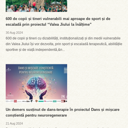
600 de copii și tineri vulnerabili mai aproape de sport și de
escaladă prin proiectul “Valea Jiului la înălțime”
30 Aug 2024
600 de copii și tineri cu dizabilități, instituționalizați și din medii vulnerabile
din Valea Jiului își vor dezvolta, prin sport și escaladă terapeutică, abilitățile
sportive și de viață independentă,&n...
Un demers susținut de dans-terapie în proiectul Dans și mișcare
conștientă pentru neuroregenerare
21 Aug 2024