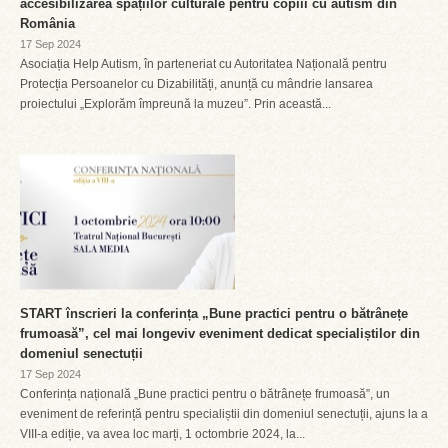
accesibilizarea spațiilor culturale pentru copiii cu autism din
România
17 Sep 2024
Asociația Help Autism, în parteneriat cu Autoritatea Națională pentru
Protecția Persoanelor cu Dizabilități, anunță cu mândrie lansarea
proiectului „Explorăm împreună la muzeu”. Prin această...
START înscrieri la conferința „Bune practici pentru o bătrânețe
frumoasă”, cel mai longeviv eveniment dedicat specialiștilor din
domeniul senectuții
17 Sep 2024
Conferința națională „Bune practici pentru o bătrânețe frumoasă”, un
eveniment de referință pentru specialiștii din domeniul senectuții, ajuns la a
VIII-a ediție, va avea loc marți, 1 octombrie 2024, la...