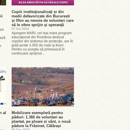
Copiii instituţionalizaţi și din
ii
medii defavorizate din București
și Ilfov au nevoie de voluntari care
să le ofere sprijin şi speranţă
07 Oct 2024
ram
Ajungem MARI, cel mai mare program
educaţional din România dedicat
ează
copiilor din sistemul de protecţie, are în
grijă peste 3.000 de copii şi tineri.
r
Pentru ca aceştia să primească în
continuare sprijinul...
n al
Mobilizare exemplară pentru
păduri: 1.360 de voluntari au
plantat, pe ploaie și vânt, o nouă
pădure la Frăsinet, Călărași
05 Dec 2023