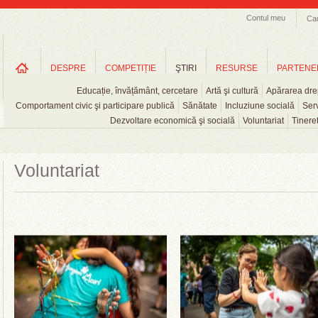
Contul meu
Ca
DESPRE
COMPETIȚIE
ŞTIRI
RESURSE
PARTENE
Educație, învățământ, cercetare
Artă şi cultură
Apărarea drep
Comportament civic şi participare publică
Sănătate
Incluziune socială
Serv
Dezvoltare economică şi socială
Voluntariat
Tinere
Voluntariat