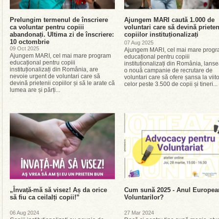
Prelungim termenul de înscriere
Ajungem MARI caută 1.000 de
ca voluntar pentru copiii
voluntari care să devină prieten
abandonați. Ultima zi de înscriere:
copiilor instituționalizați
10 octombrie
07 Aug 2025
09 Oct 2025
Ajungem MARI, cel mai mare prog
Ajungem MARI, cel mai mare program
educațional pentru copiii
educațional pentru copiii
instituționalizați din România, lans
instituționalizați din România, are
o nouă campanie de recrutare de
nevoie urgent de voluntari care să
voluntari care să ofere șansa la viito
devină prietenii copiilor și să le arate că
celor peste 3.500 de copii și tineri...
lumea are și părți...
„Învață-mă să visez! Aș da orice
Cum sună 2025 - Anul Europea
să fiu ca ceilalți copii!”
Voluntarilor?
06 Aug 2024
27 Mar 2024