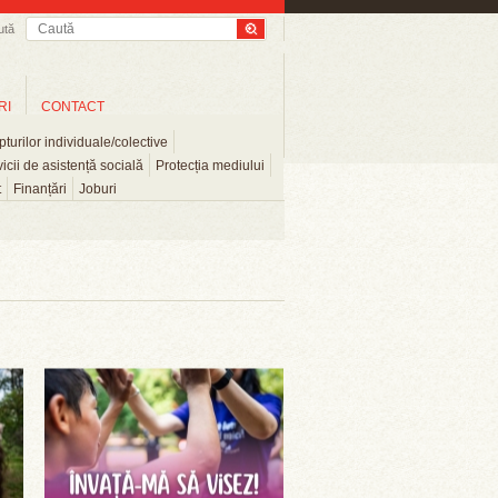
ută
RI
CONTACT
turilor individuale/colective
icii de asistență socială
Protecția mediului
t
Finanțări
Joburi