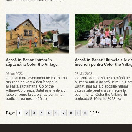
Acasă în Banat: Intrăm în
Acasă în Banat: Ultimele zile d
săptămâna Color the Village
înscrieri pentru Color the Villa
06 Iun 2023
23 Mai 2023
Cel mai mare eveniment de voluntariat
Cei care doresc să dea o mână de
din zona de vest a țării începe în
ajutor pentru a da strălucire unui sa
această săptămână. Color the
Banat, mai au la dispoziție numai
Village/Colorează Satul este festivalul
câteva zile pentru a se înscrie la
faptelor bune la care și-au confirmat
evenimentul Color the Village. În
participarea peste 450 de...
perioada 8-10 iunie 2023, va...
Page:
din 19
1
2
3
4
5
6
7
8
›
»