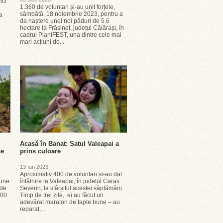
nci
1.360 de voluntari și-au unit forțele,
sâmbătă, 18 noiembrie 2023, pentru a
a
da naștere unei noi păduri de 5.6
hectare la Frăsinet, județul Călărași, în
cadrul PlantFEST, una dintre cele mai
mari acțiuni de...
Acasă în Banat: Satul Valeapai a
te
prins culoare
13 Iun 2023
e
Aproximativ 400 de voluntari și-au dat
bune
întâlnire la Valeapai, în județul Caraș
 de
Severin, la sfârșitul acestei săptămâni.
000
Timp de trei zile, ei au făcut un
adevărat maraton de fapte bune – au
reparat,...