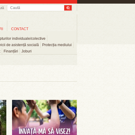
ută
RI
CONTACT
turilor individuale/colective
icii de asistență socială
Protecția mediului
t
Finanțări
Joburi