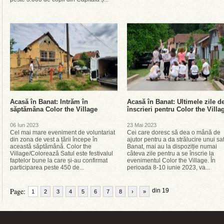
Acasă în Banat: Intrăm în
Acasă în Banat: Ultimele zile d
săptămâna Color the Village
înscrieri pentru Color the Villa
06 Iun 2023
23 Mai 2023
Cel mai mare eveniment de voluntariat
Cei care doresc să dea o mână de
din zona de vest a țării începe în
ajutor pentru a da strălucire unui sa
această săptămână. Color the
Banat, mai au la dispoziție numai
Village/Colorează Satul este festivalul
câteva zile pentru a se înscrie la
faptelor bune la care și-au confirmat
evenimentul Color the Village. În
participarea peste 450 de...
perioada 8-10 iunie 2023, va...
Page:
din 19
1
2
3
4
5
6
7
8
›
»