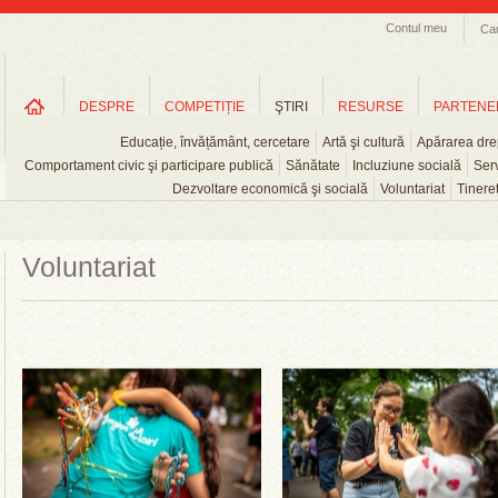
Contul meu
Ca
DESPRE
COMPETIȚIE
ŞTIRI
RESURSE
PARTENE
Educație, învățământ, cercetare
Artă şi cultură
Apărarea drep
Comportament civic şi participare publică
Sănătate
Incluziune socială
Serv
Dezvoltare economică şi socială
Voluntariat
Tinere
Voluntariat