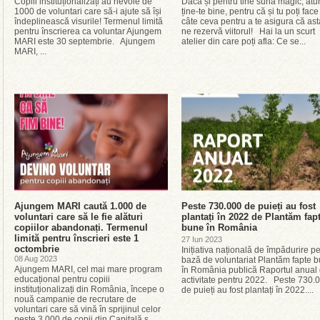
Copiii instituționalizați au nevoie de
Dacă și pentru tine sună magic, atu
1000 de voluntari care să-i ajute să își
ține-te bine, pentru că și tu poți face
îndeplinească visurile! Termenul limită
câte ceva pentru a te asigura că ast
pentru înscrierea ca voluntar Ajungem
ne rezervă viitorul! Hai la un scurt
MARI este 30 septembrie. Ajungem
atelier din care poți afla: Ce se...
MARI, ...
Ajungem MARI caută 1.000 de
Peste 730.000 de puieți au fost
voluntari care să le fie alături
plantați în 2022 de Plantăm fap
copiilor abandonați. Termenul
bune în România
limită pentru înscrieri este 1
27 Iun 2023
octombrie
Inițiativa națională de împădurire p
08 Aug 2023
bază de voluntariat Plantăm fapte 
Ajungem MARI, cel mai mare program
în România publică Raportul anual
educațional pentru copiii
activitate pentru 2022. Peste 730.
instituționalizați din România, începe o
de puieți au fost plantați în 2022....
nouă campanie de recrutare de
voluntari care să vină în sprijinul celor
peste 3.000 de copii din Capitală ș...