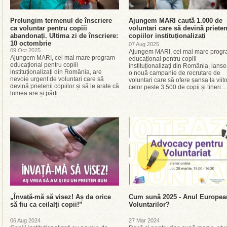
Prelungim termenul de înscriere
Ajungem MARI caută 1.000 de
ca voluntar pentru copiii
voluntari care să devină prieten
abandonați. Ultima zi de înscriere:
copiilor instituționalizați
10 octombrie
07 Aug 2025
09 Oct 2025
Ajungem MARI, cel mai mare prog
Ajungem MARI, cel mai mare program
educațional pentru copiii
educațional pentru copiii
instituționalizați din România, lans
instituționalizați din România, are
o nouă campanie de recrutare de
nevoie urgent de voluntari care să
voluntari care să ofere șansa la viito
devină prietenii copiilor și să le arate că
celor peste 3.500 de copii și tineri...
lumea are și părți...
„Învață-mă să visez! Aș da orice
Cum sună 2025 - Anul Europea
să fiu ca ceilalți copii!”
Voluntarilor?
06 Aug 2024
27 Mar 2024