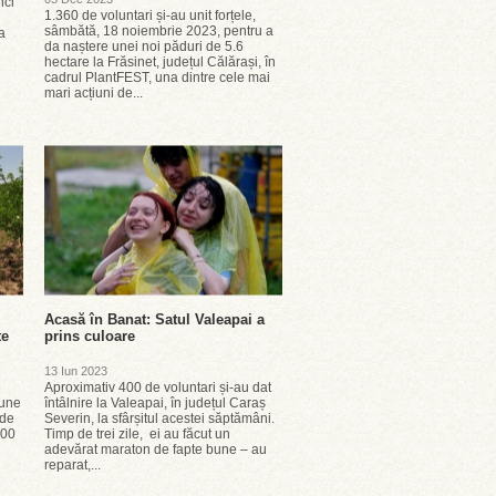
nci
1.360 de voluntari și-au unit forțele,
sâmbătă, 18 noiembrie 2023, pentru a
a
da naștere unei noi păduri de 5.6
hectare la Frăsinet, județul Călărași, în
cadrul PlantFEST, una dintre cele mai
mari acțiuni de...
Acasă în Banat: Satul Valeapai a
te
prins culoare
13 Iun 2023
e
Aproximativ 400 de voluntari și-au dat
bune
întâlnire la Valeapai, în județul Caraș
 de
Severin, la sfârșitul acestei săptămâni.
000
Timp de trei zile, ei au făcut un
adevărat maraton de fapte bune – au
reparat,...