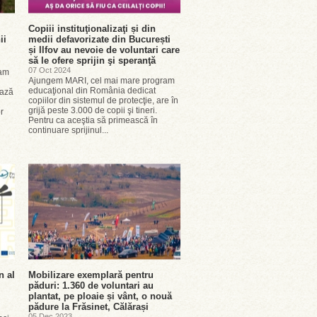
Copiii instituţionalizaţi și din
ii
medii defavorizate din București
și Ilfov au nevoie de voluntari care
să le ofere sprijin şi speranţă
07 Oct 2024
ram
Ajungem MARI, cel mai mare program
educaţional din România dedicat
ează
copiilor din sistemul de protecţie, are în
grijă peste 3.000 de copii şi tineri.
r
Pentru ca aceştia să primească în
continuare sprijinul...
n al
Mobilizare exemplară pentru
păduri: 1.360 de voluntari au
plantat, pe ploaie și vânt, o nouă
pădure la Frăsinet, Călărași
05 Dec 2023