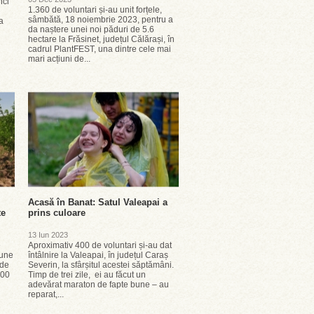
nci
1.360 de voluntari și-au unit forțele,
sâmbătă, 18 noiembrie 2023, pentru a
a
da naștere unei noi păduri de 5.6
hectare la Frăsinet, județul Călărași, în
cadrul PlantFEST, una dintre cele mai
mari acțiuni de...
Acasă în Banat: Satul Valeapai a
te
prins culoare
13 Iun 2023
e
Aproximativ 400 de voluntari și-au dat
bune
întâlnire la Valeapai, în județul Caraș
 de
Severin, la sfârșitul acestei săptămâni.
000
Timp de trei zile, ei au făcut un
adevărat maraton de fapte bune – au
reparat,...