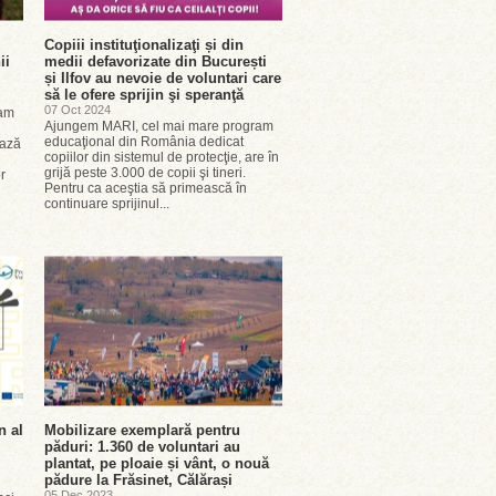
Copiii instituţionalizaţi și din
ii
medii defavorizate din București
și Ilfov au nevoie de voluntari care
să le ofere sprijin şi speranţă
07 Oct 2024
ram
Ajungem MARI, cel mai mare program
educaţional din România dedicat
ează
copiilor din sistemul de protecţie, are în
grijă peste 3.000 de copii şi tineri.
r
Pentru ca aceştia să primească în
continuare sprijinul...
n al
Mobilizare exemplară pentru
păduri: 1.360 de voluntari au
plantat, pe ploaie și vânt, o nouă
pădure la Frăsinet, Călărași
05 Dec 2023