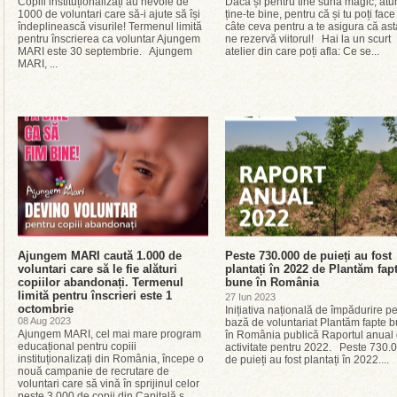
Copiii instituționalizați au nevoie de
Dacă și pentru tine sună magic, atu
1000 de voluntari care să-i ajute să își
ține-te bine, pentru că și tu poți face
îndeplinească visurile! Termenul limită
câte ceva pentru a te asigura că ast
pentru înscrierea ca voluntar Ajungem
ne rezervă viitorul! Hai la un scurt
MARI este 30 septembrie. Ajungem
atelier din care poți afla: Ce se...
MARI, ...
Ajungem MARI caută 1.000 de
Peste 730.000 de puieți au fost
voluntari care să le fie alături
plantați în 2022 de Plantăm fap
copiilor abandonați. Termenul
bune în România
limită pentru înscrieri este 1
27 Iun 2023
octombrie
Inițiativa națională de împădurire p
08 Aug 2023
bază de voluntariat Plantăm fapte 
Ajungem MARI, cel mai mare program
în România publică Raportul anual
educațional pentru copiii
activitate pentru 2022. Peste 730.
instituționalizați din România, începe o
de puieți au fost plantați în 2022....
nouă campanie de recrutare de
voluntari care să vină în sprijinul celor
peste 3.000 de copii din Capitală ș...