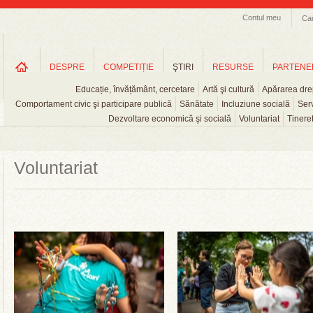
Contul meu
Ca
DESPRE
COMPETIȚIE
ŞTIRI
RESURSE
PARTENE
Educație, învățământ, cercetare
Artă şi cultură
Apărarea drep
Comportament civic şi participare publică
Sănătate
Incluziune socială
Serv
Dezvoltare economică şi socială
Voluntariat
Tinere
Voluntariat