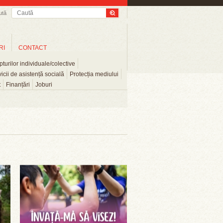
ută
RI
CONTACT
turilor individuale/colective
icii de asistență socială
Protecția mediului
t
Finanțări
Joburi