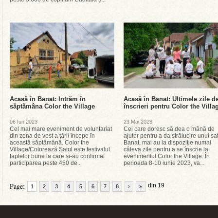
Acasă în Banat: Intrăm în
Acasă în Banat: Ultimele zile d
săptămâna Color the Village
înscrieri pentru Color the Villa
06 Iun 2023
23 Mai 2023
Cel mai mare eveniment de voluntariat
Cei care doresc să dea o mână de
din zona de vest a țării începe în
ajutor pentru a da strălucire unui sa
această săptămână. Color the
Banat, mai au la dispoziție numai
Village/Colorează Satul este festivalul
câteva zile pentru a se înscrie la
faptelor bune la care și-au confirmat
evenimentul Color the Village. În
participarea peste 450 de...
perioada 8-10 iunie 2023, va...
Page:
din 19
1
2
3
4
5
6
7
8
›
»