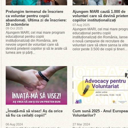
Prelungim termenul de înscriere
Ajungem MARI caută 1.000 de
ca voluntar pentru copiii
voluntari care să devină prieten
abandonați. Ultima zi de înscriere:
copiilor instituționalizați
10 octombrie
07 Aug 2025
09 Oct 2025
Ajungem MARI, cel mai mare prog
Ajungem MARI, cel mai mare program
educațional pentru copiii
educațional pentru copiii
instituționalizați din România, lans
instituționalizați din România, are
o nouă campanie de recrutare de
nevoie urgent de voluntari care să
voluntari care să ofere șansa la viito
devină prietenii copiilor și să le arate că
celor peste 3.500 de copii și tineri...
lumea are și părți...
„Învață-mă să visez! Aș da orice
Cum sună 2025 - Anul Europea
să fiu ca ceilalți copii!”
Voluntarilor?
06 Aug 2024
27 Mar 2024