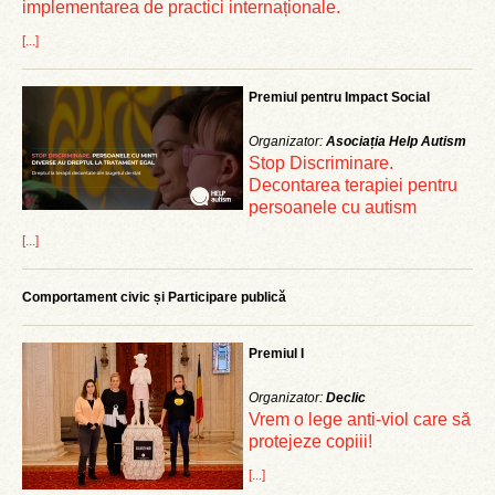
implementarea de practici internaționale.
[...]
Premiul pentru Impact Social
Organizator:
Asociația Help Autism
Stop Discriminare.
Decontarea terapiei pentru
persoanele cu autism
[...]
Comportament civic și Participare publică
Premiul I
Organizator:
Declic
Vrem o lege anti-viol care să
protejeze copiii!
[...]