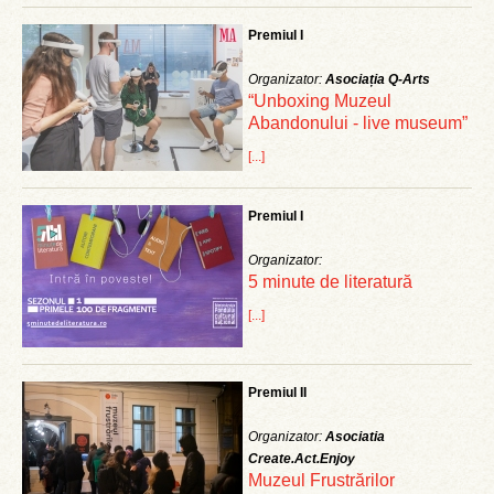
Premiul I
Organizator:
Asociația Q-Arts
“Unboxing Muzeul
Abandonului - live museum”
[...]
Premiul I
Organizator:
5 minute de literatură
[...]
Premiul II
Organizator:
Asociatia
Create.Act.Enjoy
Muzeul Frustrărilor