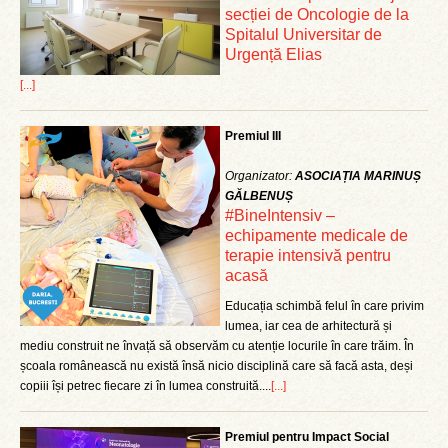
secției de Oncologie de la
Spitalul Universitar de
Urgență Elias
[...]
Premiul III
Organizator:
ASOCIAȚIA MARINUȘ
GĂLBENUȘ
#BineIntensiv –
echipamente medicale de
terapie intensivă pentru
acasă
Educația schimbă felul în care privim
lumea, iar cea de arhitectură și
mediu construit ne învață să observăm cu atenție locurile în care trăim. În
școala românească nu există însă nicio disciplină care să facă asta, deși
copiii își petrec fiecare zi în lumea construită....
[...]
Premiul pentru Impact Social