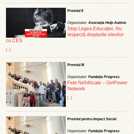
Premiul II
Organizator:
Asociația Help Autism
Stop Legea Educației. Nu
respectă drepturile elevilor
cu CES
[...]
Premiul III
Organizator:
Fundația Progress
Fete Neînfricate – GirlPower
Network
[...]
Premiul pentru Impact Social
Organizator:
Fundația Progress