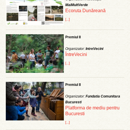
MaiMultVerde
Ecoruta Dunăreană
[...]
Premiul II
Organizator:
IntreVecini
ÎntreVecini
[...]
Premiul II
Organizator:
Fundatia Comunitara
Bucuresti
Platforma de mediu pentru
Bucuresti
[...]