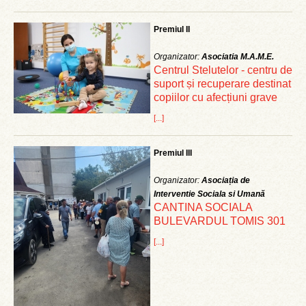
Premiul II
Organizator:
Asociatia M.A.M.E.
Centrul Stelutelor - centru de
suport și recuperare destinat
copiilor cu afecțiuni grave
[...]
Premiul III
Organizator:
Asociația de
Interventie Sociala si Umană
CANTINA SOCIALA
BULEVARDUL TOMIS 301
[...]