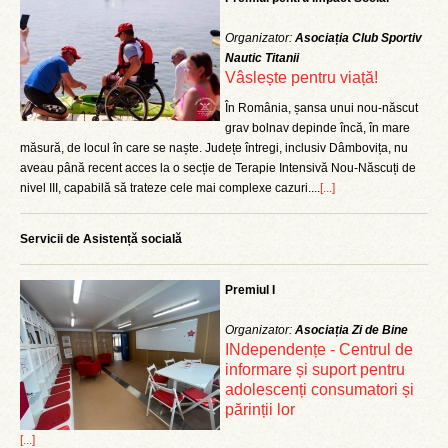
Organizator:
Asociația Club Sportiv
Nautic Titanii
Vâslește pentru viață!
În România, șansa unui nou-născut
grav bolnav depinde încă, în mare
măsură, de locul în care se naște. Județe întregi, inclusiv Dâmbovița, nu
aveau până recent acces la o secție de Terapie Intensivă Nou-Născuți de
nivel III, capabilă să trateze cele mai complexe cazuri....
[...]
Servicii de Asistență socială
Premiul I
Organizator:
Asociația Zi de Bine
INdependențe - Centrul de
informare și suport pentru
adolescenți consumatori și
părinții lor
[...]