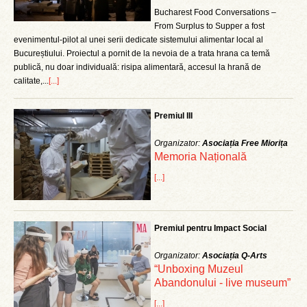
Bucharest Food Conversations –
From Surplus to Supper a fost
evenimentul-pilot al unei serii dedicate sistemului alimentar local al
Bucureștiului. Proiectul a pornit de la nevoia de a trata hrana ca temă
publică, nu doar individuală: risipa alimentară, accesul la hrană de
calitate,...
[...]
Premiul III
Organizator:
Asociația Free Miorița
Memoria Națională
[...]
Premiul pentru Impact Social
Organizator:
Asociația Q-Arts
“Unboxing Muzeul
Abandonului - live museum”
[...]