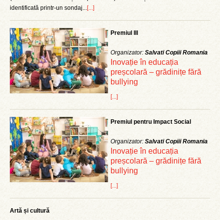
identificată printr-un sondaj...
[...]
Premiul III
Organizator:
Salvati Copiii Romania
Inovație în educația
preșcolară – grădinițe fără
bullying
[...]
Premiul pentru Impact Social
Organizator:
Salvati Copiii Romania
Inovație în educația
preșcolară – grădinițe fără
bullying
[...]
Artă și cultură