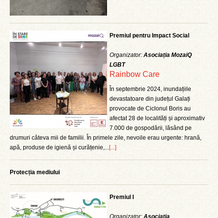
Premiul pentru Impact Social
Organizator:
Asociația MozaiQ
LGBT
Rainbow Care
În septembrie 2024, inundațiile
devastatoare din județul Galați
provocate de Ciclonul Boris au
afectat 28 de localități și aproximativ
7.000 de gospodării, lăsând pe
drumuri câteva mii de familii. În primele zile, nevoile erau urgente: hrană,
apă, produse de igienă și curățenie,...
[...]
Protecția mediului
Premiul I
Organizator:
Asociația