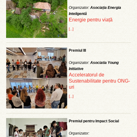
Organizator:
Asociația Energia
Inteligentă
Energie pentru viață
[...]
Premiul III
Organizator:
Asociatia Young
Initiative
Acceleratorul de
Sustenabilitate pentru ONG-
uri
[...]
Premiul pentru Impact Social
Organizator: