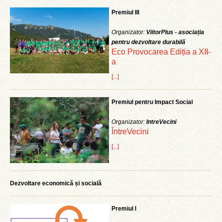
Premiul III
Organizator:
ViitorPlus - asociația
pentru dezvoltare durabilă
Eco Provocarea Ediția a XII-
a
[...]
Premiul pentru Impact Social
Organizator:
IntreVecini
ÎntreVecini
[...]
Dezvoltare economică și socială
Premiul I