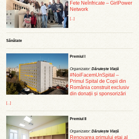
Fete Neînfricate – GirlPower
Network
[...]
Sănătate
Premiul I
Organizator:
Dăruiește Viață
#NoiFacemUnSpital –
Primul Spital de Copii din
România construit exclusiv
din donații și sponsorizări
[...]
Premiul II
Organizator:
Dăruiește Viață
Renovarea primului etaj al