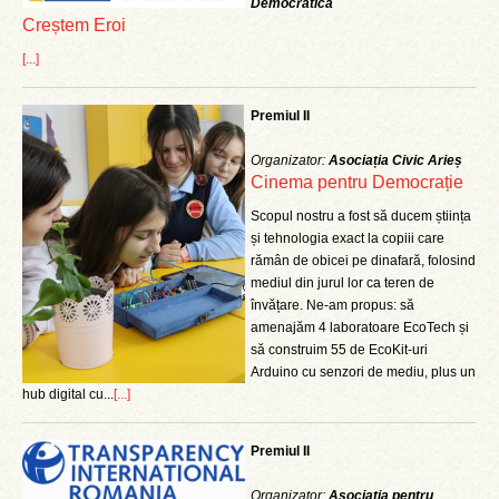
Democratică
Creștem Eroi
[...]
Premiul II
Organizator:
Asociația Civic Arieș
Cinema pentru Democrație
Scopul nostru a fost să ducem știința
și tehnologia exact la copiii care
rămân de obicei pe dinafară, folosind
mediul din jurul lor ca teren de
învățare. Ne-am propus: să
amenajăm 4 laboratoare EcoTech și
să construim 55 de EcoKit-uri
Arduino cu senzori de mediu, plus un
hub digital cu...
[...]
Premiul II
Organizator:
Asociația pentru