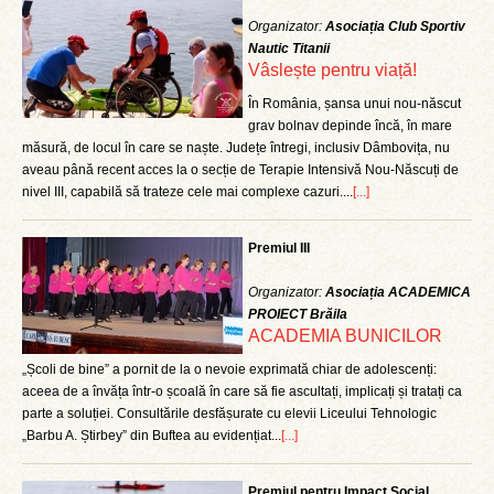
Organizator:
Asociația Club Sportiv
Nautic Titanii
Vâslește pentru viață!
În România, șansa unui nou-născut
grav bolnav depinde încă, în mare
măsură, de locul în care se naște. Județe întregi, inclusiv Dâmbovița, nu
aveau până recent acces la o secție de Terapie Intensivă Nou-Născuți de
nivel III, capabilă să trateze cele mai complexe cazuri....
[...]
Premiul III
Organizator:
Asociația ACADEMICA
PROIECT Brăila
ACADEMIA BUNICILOR
„Școli de bine” a pornit de la o nevoie exprimată chiar de adolescenți:
aceea de a învăța într-o școală în care să fie ascultați, implicați și tratați ca
parte a soluției. Consultările desfășurate cu elevii Liceului Tehnologic
„Barbu A. Știrbey” din Buftea au evidențiat...
[...]
Premiul pentru Impact Social