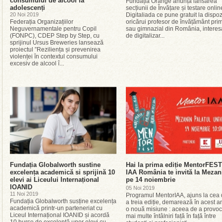
consumului de alcool la
Fundația Orange anunță lansarea
adolescenți
secțiunii de Învățare și testare onlin
20 Noi 2019
Digitaliada ce pune gratuit la dispoz
Federația Organizațiilor
oricărui profesor de învățământ pri
Neguvernamentale pentru Copil
sau gimnazial din România, interes
(FONPC), CDEP Step by Step, cu
de digitalizar...
sprijinul Ursus Breweries lansează
proiectul ”Reziliența și prevenirea
violenței în contextul consumului
excesiv de alcool î...
Fundația Globalworth sustine
Hai la prima ediție MentorFEST 
excelența academică si sprijină 10
IAA România te invită la Mezan
elevi ai Liceului Internațional
pe 14 noiembrie
IOANID
05 Noi 2019
11 Noi 2019
Programul MentorIAA, ajuns la cea 
Fundația Globalworth susține excelența
a treia ediție, demarează în acest a
academică printr-un parteneriat cu
o nouă misiune : aceea de a provo
Liceul Internațional IOANID și acordă
mai multe întâlniri față în față între