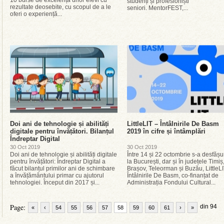
10 burse de excelență unor elevi cu
studenți și profesioniști
rezultate deosebite, cu scopul de a le
seniori. MentorFEST,...
oferi o experiență...
Doi ani de tehnologie și abilități
LittleLIT – Întâlnirile De Basm
digitale pentru învățători. Bilanțul
2019 în cifre și întâmplări
Îndreptar Digital
30 Oct 2019
30 Oct 2019
Doi ani de tehnologie și abilități digitale
Între 14 și 22 octombrie s-a desfășu
pentru învățători: Îndreptar Digital a
la București, dar și în județele Timiș
făcut bilanțul primilor ani de schimbare
Brașov, Teleorman și Buzău, LittleLI
a învățământului primar cu ajutorul
Întâlnirile De Basm, co-finanțat de
tehnologiei. Început din 2017 și...
Administrația Fondului Cultural...
Page:
din 94
«
‹
54
55
56
57
58
59
60
61
›
»