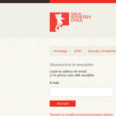
Homepage
ȘTIRI
Educație și Învățămân
Abonează-te la newsletter
Lasă-ne adresa de email
și fii primul care află noutățile.
E-mail:
Abonare
Termeni și condiții privind prelucrarea datelor