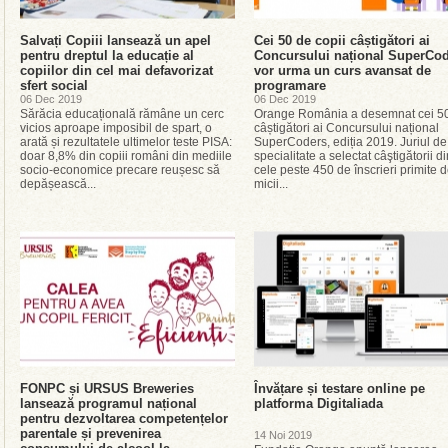
Salvați Copiii lansează un apel
Cei 50 de copii câștigători ai
pentru dreptul la educație al
Concursului național SuperCo
copiilor din cel mai defavorizat
vor urma un curs avansat de
sfert social
programare
06 Dec 2019
06 Dec 2019
Sărăcia educațională rămâne un cerc
Orange România a desemnat cei 5
vicios aproape imposibil de spart, o
câștigători ai Concursului național
arată și rezultatele ultimelor teste PISA:
SuperCoders, ediția 2019. Juriul de
doar 8,8% din copiii români din mediile
specialitate a selectat câştigătorii di
socio-economice precare reușesc să
cele peste 450 de înscrieri primite d
depășească...
micii...
FONPC și URSUS Breweries
Învățare și testare online pe
lansează programul național
platforma Digitaliada
pentru dezvoltarea competențelor
parentale și prevenirea
14 Noi 2019