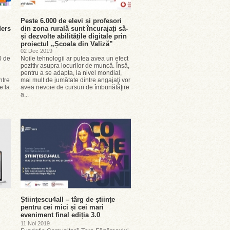
Peste 6.000 de elevi și profesori
ders
din zona rurală sunt încurajați să-
și dezvolte abilitățile digitale prin
proiectul „Școala din Valiză”
02 Dec 2019
0 de
Noile tehnologii ar putea avea un efect
pozitiv asupra locurilor de muncă. Însă,
pentru a se adapta, la nivel mondial,
ntre
mai mult de jumătate dintre angajaţi vor
e la
avea nevoie de cursuri de îmbunătăţire
a...
Științescu4all – târg de științe
pentru cei mici și cei mari
eveniment final ediția 3.0
11 Noi 2019