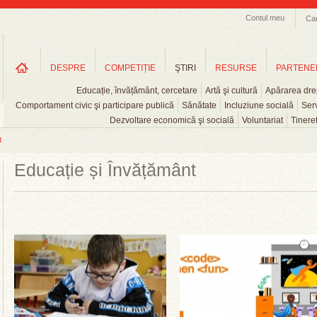
Contul meu
Ca
DESPRE
COMPETIȚIE
ŞTIRI
RESURSE
PARTENE
Educație, învățământ, cercetare
Artă şi cultură
Apărarea drep
Comportament civic şi participare publică
Sănătate
Incluziune socială
Serv
Dezvoltare economică şi socială
Voluntariat
Tinere
t
Educație și Învățământ