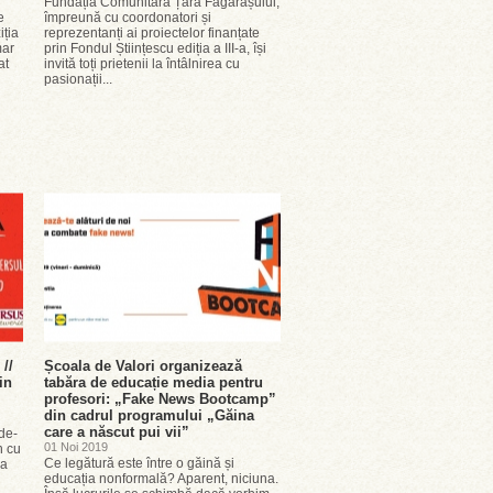
Fundația Comunitară Țara Făgărașului,
e
împreună cu coordonatori și
iția
reprezentanți ai proiectelor finanțate
mar
prin Fondul Științescu ediția a III-a, își
at
invită toți prietenii la întâlnirea cu
pasionații...
//
Școala de Valori organizează
in
tabăra de educație media pentru
profesori: „Fake News Bootcamp”
din cadrul programului „Găina
care a născut pui vii”
de-
01 Noi 2019
n cu
Ce legătură este între o găină și
ca
educația nonformală? Aparent, niciuna.