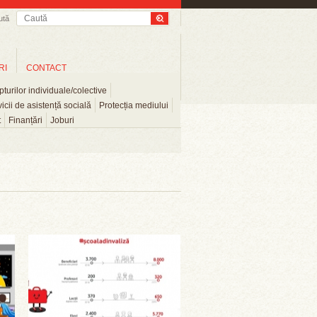
ută
RI
CONTACT
turilor individuale/colective
icii de asistență socială
Protecția mediului
t
Finanțări
Joburi