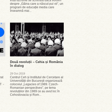
Însă lucrurile se schimbă dacă vorbim
despre „Găina care a născut pui vii”, un
program de educație media care
înseamnă mai...
Două revoluții – Cehia și România
în dialog
29 Oct 2019
rat
Centrul Ceh și Institutul de Cercetare al
,
Universității din București organizează
T -
colocviul „Legacies of 1989. Czech-
Romanian perspectives”, pe tema
revoluțiilor din 1989 ce au avut loc în
Cehoslovacia și Rom...