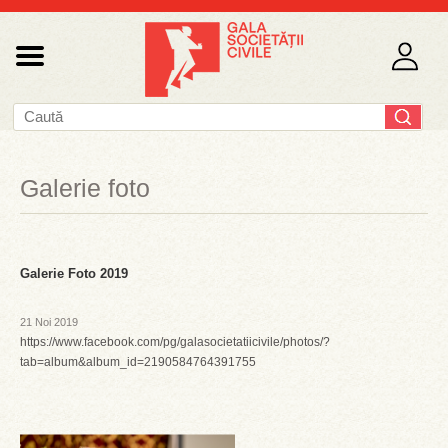
Galerie foto
Galerie Foto 2019
21 Noi 2019
https://www.facebook.com/pg/galasocietatiicivile/photos/?
tab=album&album_id=2190584764391755