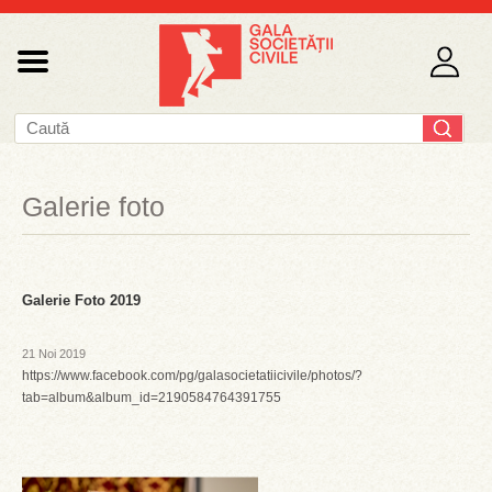
Galerie foto
Galerie Foto 2019
21 Noi 2019
https://www.facebook.com/pg/galasocietatiicivile/photos/?
tab=album&album_id=2190584764391755