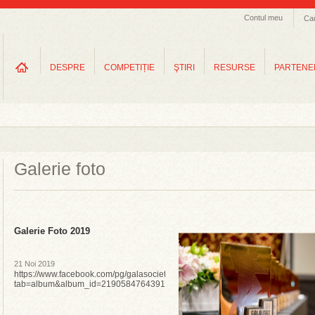
Contul meu
Ca
DESPRE
COMPETIȚIE
ŞTIRI
RESURSE
PARTENE
Galerie foto
Galerie Foto 2019
21 Noi 2019
https://www.facebook.com/pg/galasocietatiicivile/photos/?
tab=album&album_id=2190584764391755