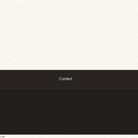
Contact
-->