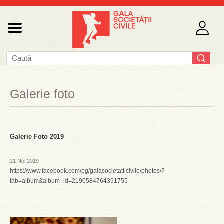
Galerie foto
Galerie Foto 2019
21 Noi 2019
https://www.facebook.com/pg/galasocietatiicivile/photos/?
tab=album&album_id=2190584764391755