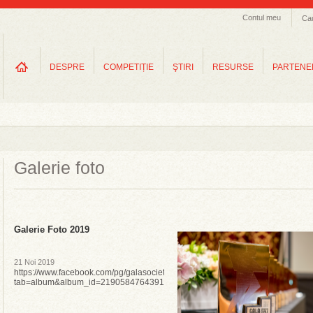
Contul meu
Ca
DESPRE
COMPETIȚIE
ŞTIRI
RESURSE
PARTENE
Galerie foto
Galerie Foto 2019
21 Noi 2019
https://www.facebook.com/pg/galasocietatiicivile/photos/?
tab=album&album_id=2190584764391755