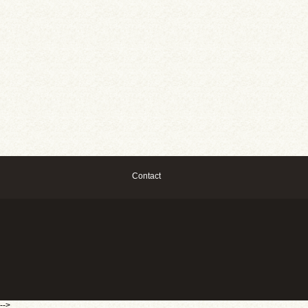
Contact
-->