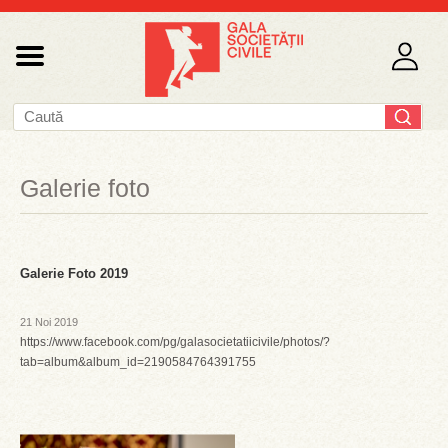
Galerie foto
Galerie Foto 2019
21 Noi 2019
https://www.facebook.com/pg/galasocietatiicivile/photos/?
tab=album&album_id=2190584764391755