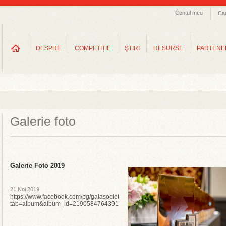
Contul meu
Ca
DESPRE
COMPETIȚIE
ŞTIRI
RESURSE
PARTENE
Galerie foto
Galerie Foto 2019
21 Noi 2019
https://www.facebook.com/pg/galasocietatiicivile/photos/?
tab=album&album_id=2190584764391755