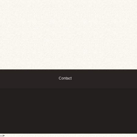
Contact
-->