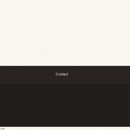
Contact
-->