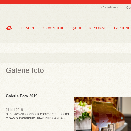
Contul meu
Ca
DESPRE
COMPETIȚIE
ŞTIRI
RESURSE
PARTENE
Galerie foto
Galerie Foto 2019
21 Noi 2019
https://www.facebook.com/pg/galasocietatiicivile/photos/?
tab=album&album_id=2190584764391755