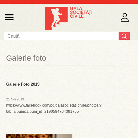
Galerie foto
Galerie Foto 2019
21 Noi 2019
https://www.facebook.com/pg/galasocietatiicivile/photos/?
tab=album&album_id=2190584764391755