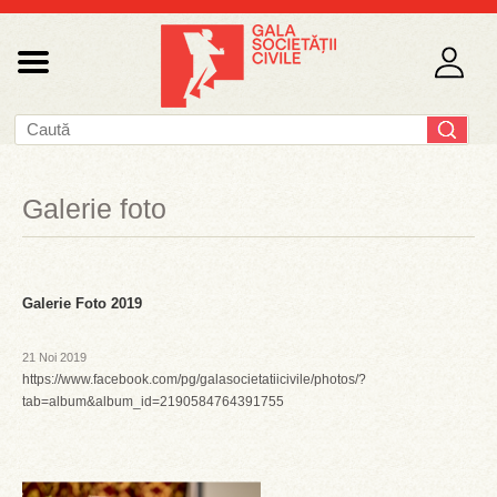
Galerie foto
Galerie Foto 2019
21 Noi 2019
https://www.facebook.com/pg/galasocietatiicivile/photos/?
tab=album&album_id=2190584764391755