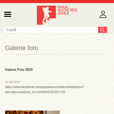
Galerie foto
Galerie Foto 2019
21 Noi 2019
https://www.facebook.com/pg/galasocietatiicivile/photos/?
tab=album&album_id=2190584764391755