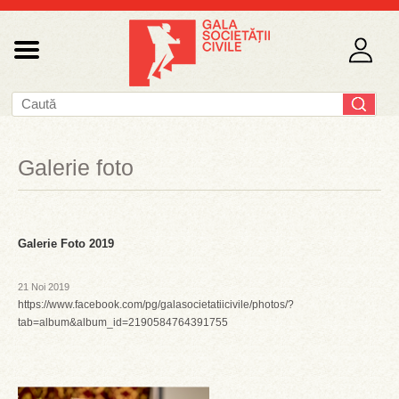
Galerie foto
Galerie Foto 2019
21 Noi 2019
https://www.facebook.com/pg/galasocietatiicivile/photos/?
tab=album&album_id=2190584764391755