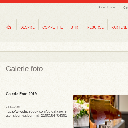
Contul meu
Ca
DESPRE
COMPETIȚIE
ŞTIRI
RESURSE
PARTENE
Galerie foto
Galerie Foto 2019
21 Noi 2019
https://www.facebook.com/pg/galasocietatiicivile/photos/?
tab=album&album_id=2190584764391755