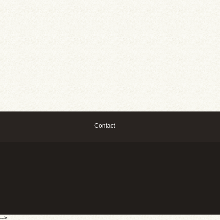
Contact
-->