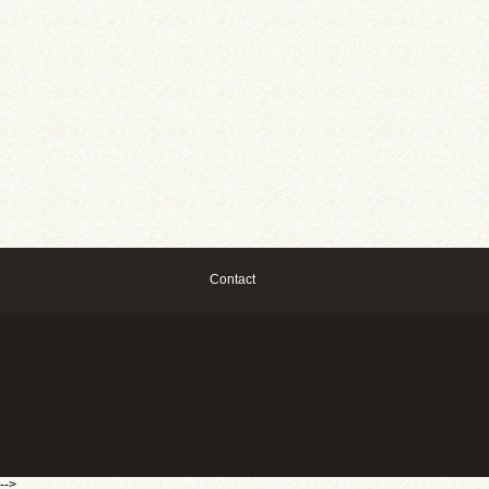
Contact
-->