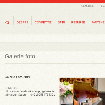
Contul meu
Ca
DESPRE
COMPETIȚIE
ŞTIRI
RESURSE
PARTENE
Galerie foto
Galerie Foto 2019
21 Noi 2019
https://www.facebook.com/pg/galasocietatiicivile/photos/?
tab=album&album_id=2190584764391755