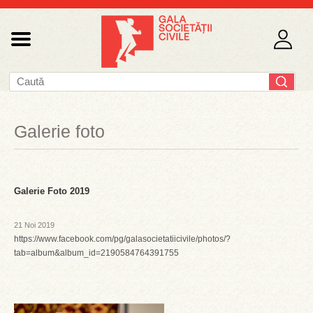
Galerie foto
Galerie Foto 2019
21 Noi 2019
https://www.facebook.com/pg/galasocietatiicivile/photos/?
tab=album&album_id=2190584764391755