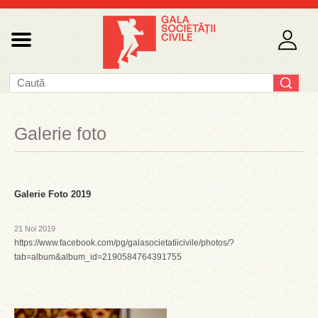
Galerie foto
Galerie Foto 2019
21 Noi 2019
https://www.facebook.com/pg/galasocietatiicivile/photos/?
tab=album&album_id=2190584764391755