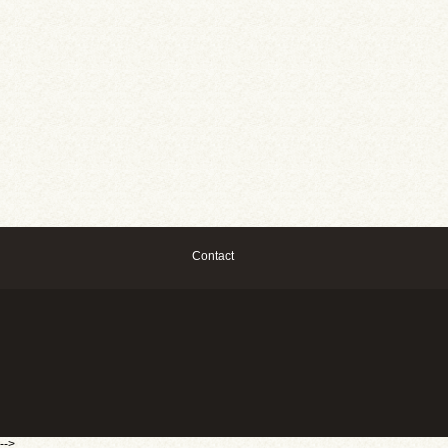
Contact
-->