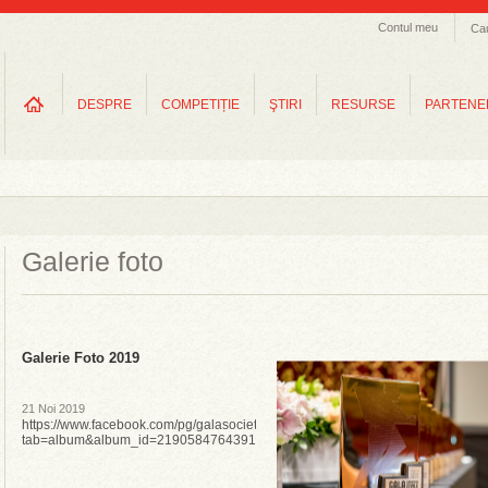
Contul meu
Ca
DESPRE
COMPETIȚIE
ŞTIRI
RESURSE
PARTENE
Galerie foto
Galerie Foto 2019
21 Noi 2019
https://www.facebook.com/pg/galasocietatiicivile/photos/?
tab=album&album_id=2190584764391755