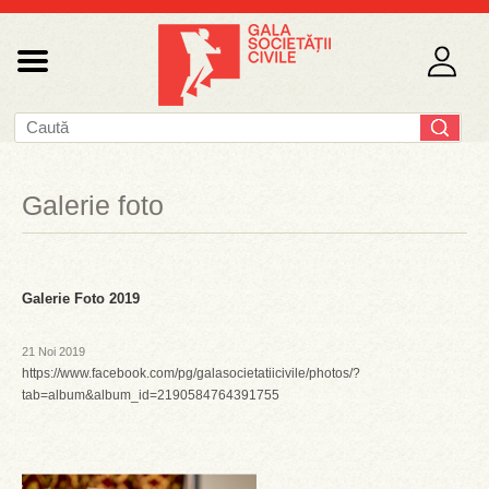
Galerie foto
Galerie Foto 2019
21 Noi 2019
https://www.facebook.com/pg/galasocietatiicivile/photos/?
tab=album&album_id=2190584764391755