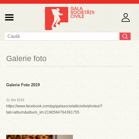
Galerie foto
Galerie Foto 2019
21 Noi 2019
https://www.facebook.com/pg/galasocietatiicivile/photos/?
tab=album&album_id=2190584764391755