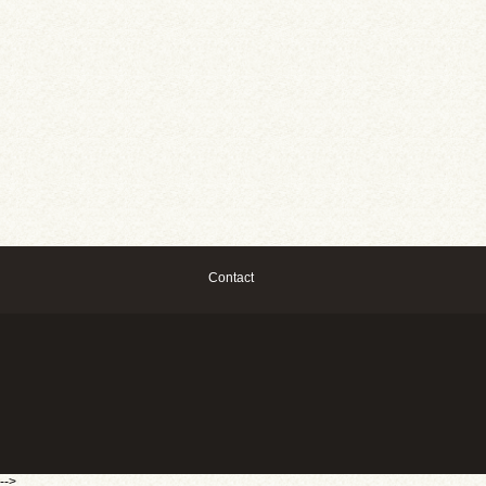
Contact
-->