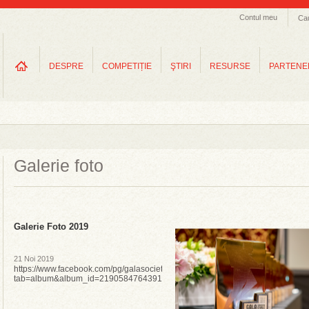
Contul meu
Ca
DESPRE
COMPETIȚIE
ŞTIRI
RESURSE
PARTENE
Galerie foto
Galerie Foto 2019
21 Noi 2019
https://www.facebook.com/pg/galasocietatiicivile/photos/?
tab=album&album_id=2190584764391755