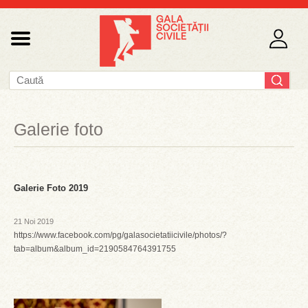
Galerie foto
Galerie Foto 2019
21 Noi 2019
https://www.facebook.com/pg/galasocietatiicivile/photos/?
tab=album&album_id=2190584764391755