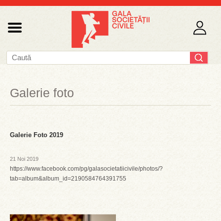
Galerie foto
Galerie Foto 2019
21 Noi 2019
https://www.facebook.com/pg/galasocietatiicivile/photos/?
tab=album&album_id=2190584764391755