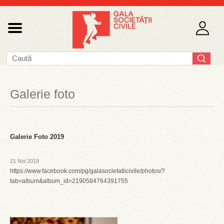
Galerie foto
Galerie Foto 2019
21 Noi 2019
https://www.facebook.com/pg/galasocietatiicivile/photos/?
tab=album&album_id=2190584764391755