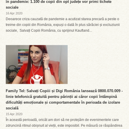
în pandemie: 1.100 de copii din opt județe vor primi tichete
sociale
16 Apr 2020
Deoarece criza cauzată de pandemie a acutizat starea precară a peste o
treime din copiii din România, expuși o dată în plus sărăciei și excluziunii
sociale, Salvați Copiii România, cu sprijinul Kaufland...
Family Tel: Salvați Copiii și Digi România lansează 0800.070.009 -
linie telefonică gratuită pentru părinții ai căror copii întâmpină
dificultăți emoționale și comportamentale în perioada de izolare
socială
15 Apr 2020
În această perioadă, oricât am dori să ne protejăm de evenimentele care
zdruncină ritmul obișnuit al vieții, este imposibil. Pe măsură ce răspândirea