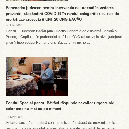
Parteneriat județean pentru intervenția de urgență în vederea
prevenirii răspândirii COVID 19 în rândul categoriilor cu risc de
mortalitate crescută // UNIT20 ONG BACĂU
26 Mar 2020
Consiliul Județean Bacău prin Direcția Generală de Asistență Socială și
Protecția Copilului, în parteneriat cu 21 de ONG-uri active la nivel județean
și cu Arhiepiscopia Romanului și Bacăului au încheiat...
Fondul Special pentru Bătrâni răspunde nevoilor urgente ale
celor care nu mai au pe nimeni
24 Mar 2020
Izolarea socială reprezintă cea mai eficientă măsură de prevenție, oficial
recomandată de autorități și specialiști, dar este imposibil de respectat