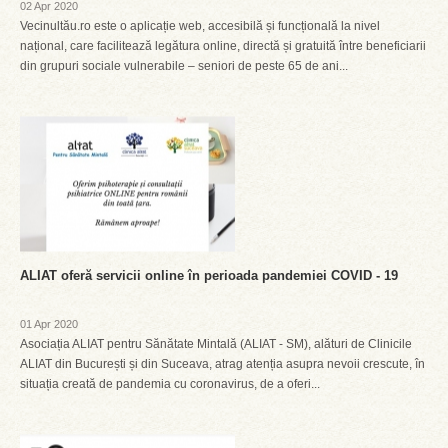
02 Apr 2020
Vecinultău.ro este o aplicație web, accesibilă și funcțională la nivel
național, care facilitează legătura online, directă și gratuită între beneficiarii
din grupuri sociale vulnerabile – seniori de peste 65 de ani...
ALIAT oferă servicii online în perioada pandemiei COVID - 19
01 Apr 2020
Asociația ALIAT pentru Sănătate Mintală (ALIAT - SM), alături de Clinicile
ALIAT din București și din Suceava, atrag atenția asupra nevoii crescute, în
situația creată de pandemia cu coronavirus, de a oferi...