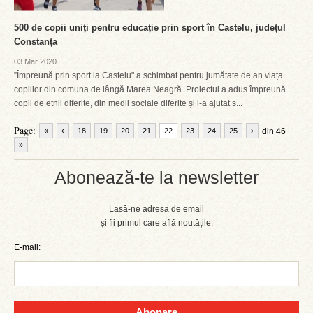
500 de copii uniți pentru educație prin sport în Castelu, județul
Constanța
03 Mar 2020
”Împreună prin sport la Castelu" a schimbat pentru jumătate de an viața
copiilor din comuna de lângă Marea Neagră. Proiectul a adus împreună
copii de etnii diferite, din medii sociale diferite și i-a ajutat s...
Page:
«
‹
18
19
20
21
22
23
24
25
›
din 46
»
Abonează-te la newsletter
Lasă-ne adresa de email
și fii primul care află noutățile.
E-mail:
Abonare