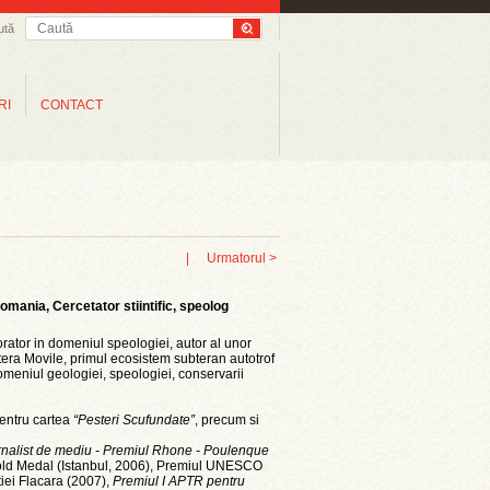
ută
RI
CONTACT
|
Urmatorul >
mania, Cercetator stiintific, speolog
orator in domeniul speologiei, autor al unor
tera Movile, primul ecosistem subteran autotrof
 domeniul geologiei, speologiei, conservarii
entru cartea
“Pesteri Scufundate”
, precum si
rnalist de mediu - Premiul Rhone - Poulenque
old Medal (Istanbul, 2006), Premiul UNESCO
iei Flacara (2007),
Premiul I APTR pentru