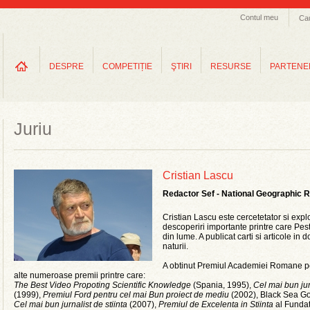
Contul meu
Ca
DESPRE
COMPETIȚIE
ŞTIRI
RESURSE
PARTENE
Juriu
Cristian Lascu
Redactor Sef - National Geographic Ro
Cristian Lascu este cercetetator si expl
descoperiri importante printre care Pes
din lume. A publicat carti si articole in
naturii.
A obtinut Premiul Academiei Romane p
alte numeroase premii printre care:
The Best Video Propoting Scientific Knowledge
(Spania, 1995),
Cel mai bun ju
(1999),
Premiul Ford pentru cel mai Bun proiect de mediu
(2002), Black Sea G
Cel mai bun jurnalist de stiinta
(2007),
Premiul de Excelenta in Stiinta
al Fundat