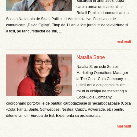
Bucuresti in anul 1993, dupa
care a urmat un masterat in
Relatii Publice si comunicare la
Scoala Nationala de Studii Politice si Administrative, Facultatea de
comunicare „David Ogilvy”. Timp de 11 ani a fost jurnalist de televiziune si
a fost, pe rand, redactor de stiri, ...
mai mult
Natalia Stroe
Natalia Stroe este Senior
Marketing Operations Manager
la The Coca-Cola Company. In
ultimii ani a ocupat mai multe
roluri in echipa de marketing a
Coca-Cola Company,
coordonand portofoliile de bauturi carbogazoase si necarbogazoase (Coca
-Cola, Fanta, Sprite, Schweppes, Nestea, Cappy, Powerade, etc) pentru
diferite tari din Europa de Est. Experienta sa profesionala ...
mai mult