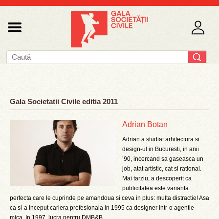
Gala Societatii Civile editia 2011
Adrian Botan
Adrian a studiat arhitectura si
design-ul in Bucuresti, in anii
’90, incercand sa gaseasca un
job, atat artistic, cat si rational.
Mai tarziu, a descoperit ca
publicitatea este varianta
perfecta care le cuprinde pe amandoua si ceva in plus: multa distractie! Asa
ca si-a inceput cariera profesionala in 1995 ca designer intr-o agentie
mica. In 1997, lucra pentru DMB&B ...