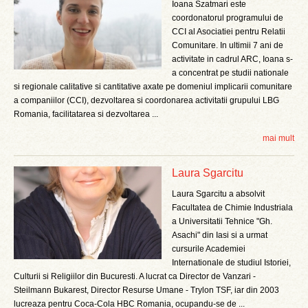
Ioana Szatmari este
coordonatorul programului de
CCI al Asociatiei pentru Relatii
Comunitare. In ultimii 7 ani de
activitate in cadrul ARC, Ioana s-
a concentrat pe studii nationale
si regionale calitative si cantitative axate pe domeniul implicarii comunitare
a companiilor (CCI), dezvoltarea si coordonarea activitatii grupului LBG
Romania, facilitatarea si dezvoltarea ...
mai mult
Laura Sgarcitu
Laura Sgarcitu a absolvit
Facultatea de Chimie Industriala
a Universitatii Tehnice "Gh.
Asachi" din Iasi si a urmat
cursurile Academiei
Internationale de studiul Istoriei,
Culturii si Religiilor din Bucuresti. A lucrat ca Director de Vanzari -
Steilmann Bukarest, Director Resurse Umane - Trylon TSF, iar din 2003
lucreaza pentru Coca-Cola HBC Romania, ocupandu-se de ...