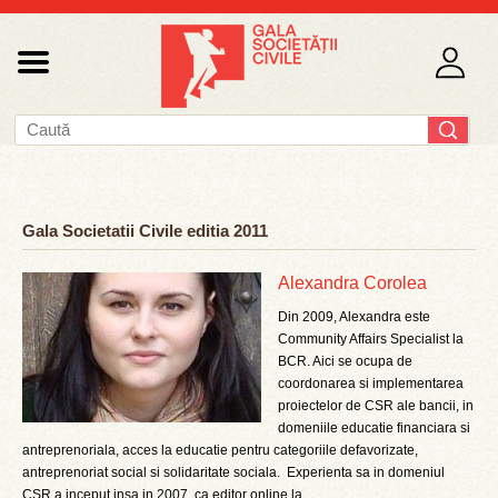
Gala Societatii Civile editia 2011
Alexandra Corolea
Din 2009, Alexandra este
Community Affairs Specialist la
BCR. Aici se ocupa de
coordonarea si implementarea
proiectelor de CSR ale bancii, in
domeniile educatie financiara si
antreprenoriala, acces la educatie pentru categoriile defavorizate,
antreprenoriat social si solidaritate sociala. Experienta sa in domeniul
CSR a inceput insa in 2007, ca editor online la ...