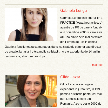
Gabriela Lungu
Gabriela Lungu este liderul THE
PRACTICE (www.thepractice.ro),
agentie de PR pe care a fondat-
o in noiembrie 2006 si care este
azi una dintre cele mai premiate
din Europa de Est. In echipa
Gabriela functioneaza ca manager, dar si ca strategic planner sau director
de creatie, iar asta ii ofera multe satisfactii. Are o experienta de 14 ani in
comunicare, abordand rand pe ...
mai mult
Gilda Lazar
Gilda Lazar are o bogata
experienta in jurnalism, in 1995
primind distinctia pentru cel mai
bun jurnalist femeie din
Romania. A scris peste 5000 de