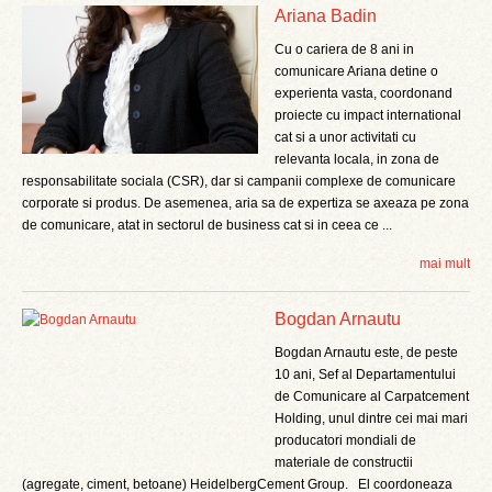
Ariana Badin
Cu o cariera de 8 ani in
comunicare Ariana detine o
experienta vasta, coordonand
proiecte cu impact international
cat si a unor activitati cu
relevanta locala, in zona de
responsabilitate sociala (CSR), dar si campanii complexe de comunicare
corporate si produs. De asemenea, aria sa de expertiza se axeaza pe zona
de comunicare, atat in sectorul de business cat si in ceea ce ...
mai mult
Bogdan Arnautu
Bogdan Arnautu este, de peste
10 ani, Sef al Departamentului
de Comunicare al Carpatcement
Holding, unul dintre cei mai mari
producatori mondiali de
materiale de constructii
(agregate, ciment, betoane) HeidelbergCement Group. El coordoneaza