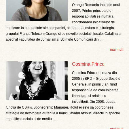
Orange Romania inca din anul
2007. Printre principalele
responsabilitati se numara
coordonarea initiativelor de
implicare in comunitate ale companiei, alinierea acestora cu strategia
grupului France Telecom Orange si cu nevoile societatii locale. Catalina a
absolvit Facultatea de Jurnalism si Stiintele Comunicarii din ...
mai mult
Cosmina Frincu
Cosmina Frincu lucreaza din
2005 in BRD – Groupe Société
Generale, in primii 3 ani fiind
responsabila de comunicarea
financiara si relatia cu
investitorii. Din 2008, ocupa
functia de CSR & Sponsorship Manager. Rolul ei este sa coordoneze
strategia de dezvoltare durabila a bancii, avand atributii directe in special
in politica sociala si de mediu - ...