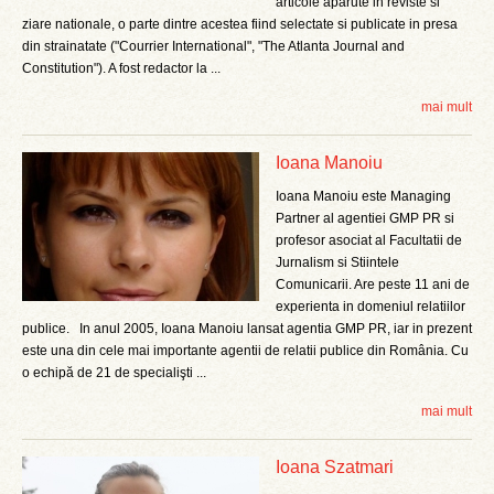
articole aparute in reviste si
ziare nationale, o parte dintre acestea fiind selectate si publicate in presa
din strainatate ("Courrier International", "The Atlanta Journal and
Constitution"). A fost redactor la ...
mai mult
Ioana Manoiu
Ioana Manoiu este Managing
Partner al agentiei GMP PR si
profesor asociat al Facultatii de
Jurnalism si Stiintele
Comunicarii. Are peste 11 ani de
experienta in domeniul relatiilor
publice. In anul 2005, Ioana Manoiu lansat agentia GMP PR, iar in prezent
este una din cele mai importante agentii de relatii publice din România. Cu
o echipă de 21 de specialişti ...
mai mult
Ioana Szatmari