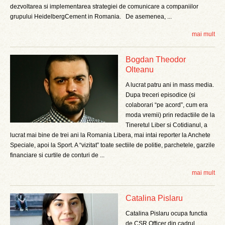
dezvoltarea si implementarea strategiei de comunicare a companiilor
grupului HeidelbergCement in Romania. De asemenea, ...
mai mult
Bogdan Theodor
Olteanu
A lucrat patru ani in mass media.
Dupa treceri episodice (si
colaborari “pe acord”, cum era
moda vremii) prin redactiile de la
Tineretul Liber si Cotidianul, a
lucrat mai bine de trei ani la Romania Libera, mai intai reporter la Anchete
Speciale, apoi la Sport. A “vizitat” toate sectiile de politie, parchetele, garzile
financiare si curtile de conturi de ...
mai mult
Catalina Pislaru
Catalina Pislaru ocupa functia
de CSR Officer din cadrul