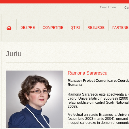
Contul meu
Ca
DESPRE
COMPETIȚIE
ŞTIRI
RESURSE
PARTENE
Juriu
Ramona Sararescu
Manager Proiect Comunicare, Coord
Romania
Ramona Sararescu este absolventa a Fac
cadrul Universitatii din Bucuresti (2000
relatii publice din cadrul Scolii National
2008).
A efectuat un stagiu Erasmus la Univer
(octombrie 2003-martie 2004), urmand cu
inceput sa lucreze in domeniul comunic