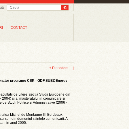
ută
RI
CONTACT
< Precedent
|
onator programe CSR - GDF SUEZ Energy
ultatii de Litere, sectia Studii Europene din
 - 2004) si a masteratului in comunicare si
e de Studii Politice si Administrative (2006 -
sitatea Michel de Montagne III, Bordeaux
rsuri din domeniul stiintele comunicarii. A
arii in anul 2005.