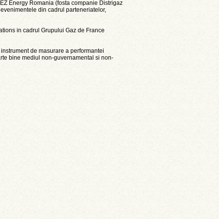
SUEZ Energy Romania (fosta companie Distrigaz
evenimentele din cadrul parteneriatelor,
ations in cadrul Grupului Gaz de France
nstrument de masurare a performantei
rte bine
mediul
non-guvernamental
si non-