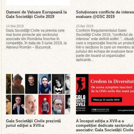
Oameni de Valoare Europeană la
Soluționare conflicte de intere
Gala Societăţii Civile 2019
evaluare @GSC 2019
14 Mai 2019
15 Apr 2019
Gala Societăţii Civile va premia cele
Conform Regulamentului Galei
mai bune proiecte ale sectorului
Societății Civile 2019, ”conflictul de
asociativ din România înscrise în
interese” este definit astfel: ”...situaț
competiţie, în data de 3 iunie 2019, la
care o organizație înscrie un proiect
Ateneul Român – București.
într-o secțiune în care un membru a
juriului din echipa de evaluare face
parte din board-ul organizației
aplicante...
Gala Societăţii Civile prezintă
A început ediția a XVII-a a
juriul ediţiei a XVII-a
competiției dedicate sectorului
asociativ: Gala Societății Civile