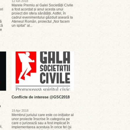
12 Iun 2018
Marele Premiu al Galei Societății Civile
ri
a fost acordat și anul acesta unui
proiect din sfera sănătății. Astfel, în
cadrul evenimentului găzduit aseară la
vă
Ateneul Român, proiectul „Noi facem
că
un spital” al...
le
Conflicte de interese @GSC2018
a
19 Apr 2018
Membrul juriului care este co-inițiator al
unor proiecte înscrise în categoria pe
care o jurizează sau a fost implicat în
i,
implementarea acestuia în orice fel (și