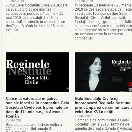
13 Mar 2019
13 Feb 2019
Juriul Galei Societății Civile 2019, care
În perioada 13 februarie - 25 martie
va evalua proiectele înscrise în
2019 se desfășoară etapa de înscrie
competiție în perioada 4 aprilie – 15
în ediția 2019 a competiției Galei
mai 2019, este alcătuit din 48 de
Societății Civile. Astfel, asociații,
specialiști. Înscrierile în competiție se
fundații, federații, grupuri de inițiati
desfășoară până în data de 25 martie,
sau persoane fizice cu inițiativă civi
inclusiv.
sunt așteptate să-și înscrie proiecte
de activism social în secțiunile
competiției:
Cele mai valoroase inițiative
Gala Societății Civile își
sociale înscrise în competiția Gala
încoronează Reginele Neștiute
Societății Civile vor fi premiate pe
prin campania de comunicare 
data de 11 iunie a.c., la Ateneul
celei de-a XVI-a ediții
Român
16 Mai 2018
Campania de comunicare a Galei
29 Mai 2018
Societății Civile 2018, semnată de
Seara de gală care încheie ediția a
agenția de creație Gavrilă & Asociați
XVI-a a competiției anuale Gala