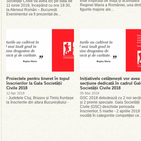
este inspirată de viața și activitatea
Societății Civile va avea loc pe data de
Reginei Maria a României, una dint
11 iunie 2018, începând cu ora 19:30,
figurile majore ale...
la Ateneul Român – București.
Evenimentul va fi prezentat de...
Proiectele pentru tineret în topul
Inițiativele cetățenești vor avea
înscrierilor la Gala Societății
secțiune dedicată în cadrul Gal
Civile 2018
Societății Civile 2018
12 Apr 2018
05 Mar 2018
- Județele Cluj, Brașov și Timiș fruntașe
GSC 2018 debutează cu 2 noi secți
la înscrierile din afara Bucureștiului -
și 2 premii speciale. Gala Societății
Civile (GSC) deschide perioada
înscrierilor, 5 martie - 2 aprilie 2018
noutăți în categoriile competiției ce..