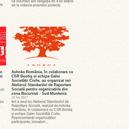
ca voluntar) are obligația de a se abține
re
de la votarea propriilor proiecte.
 o
Ashoka România, în colaborare cu
ei
CSR Bootiq și echipa Galei
Societății Civile, au organizat ieri
Atelierul Standardul de Raportare
Socială pentru organizațiile din
uni
zona București - Sud-Muntenia
22 Iun 2017
 cu
Ieri a avut loc Atelierul Standardul de
.
Raportare Socială, realizat de Ashoka
România, în colaborare cu CSR Bootiq
și echipa Galei Societății Civile.
Reprezentanții organizațiilor
participante, inovatori...