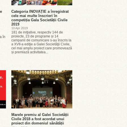
se
Categoria INOVAȚIE a înregistrat
cele mai multe înscrieri în
competiția Gala Societății Civile
2019
10 Apr 2019
181 de iniţiative, respectiv 144 de
proiecte, 23 de programe și 14
ia în
campanii de comunicare s-au înscris la
a XVII-a ediţie a Galei Societăţii Civile,
l
cel mai amplu proiect care promovează
și premiază activitatea...
Marele premiu al Galei Societății
Civile 2018 a fost acordat unui
proiect din domeniul sănătății