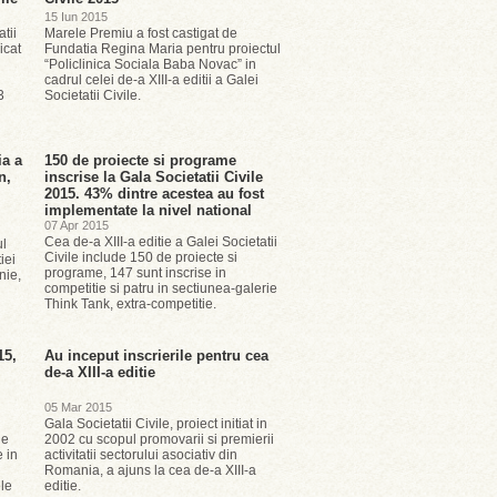
15 Iun 2015
tii
Marele Premiu a fost castigat de
icat
Fundatia Regina Maria pentru proiectul
“Policlinica Sociala Baba Novac” in
cadrul celei de-a XIII-a editii a Galei
3
Societatii Civile.
ia a
150 de proiecte si programe
n,
inscrise la Gala Societatii Civile
2015. 43% dintre acestea au fost
implementate la nivel national
07 Apr 2015
Cea de-a XIII-a editie a Galei Societatii
ul
Civile include 150 de proiecte si
iei
programe, 147 sunt inscrise in
nie,
competitie si patru in sectiunea-galerie
Think Tank, extra-competitie.
15,
Au inceput inscrierile pentru cea
de-a XIII-a editie
05 Mar 2015
Gala Societatii Civile, proiect initiat in
le
2002 cu scopul promovarii si premierii
e in
activitatii sectorului asociativ din
Romania, a ajuns la cea de-a XIII-a
le
editie.