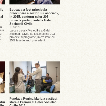
ile
Educatia a fost principala
6
preocupare a sectorului asociativ,
nal
in 2015, conform celor 203
proiecte participante la Gala
Societatii Civile
 a
19 Apr 2016
atii
La cea de-a XIV-a editie a Galei
at
Societatii Civile au fost inscrise 203
va
proiecte si programe, in crestere cu
nd
25% fata de anul precedent.
Fundatia Regina Maria a castigat
ntru
Marele Premiu al Galei Societatii
ile
Civile 2015