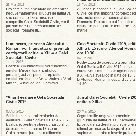
23 Mar 2016
18 Feb 2016
Proiectele implementate de organizatii
Au inceput inscrierile la Gala Societa
neguvernamentale, grupuri de initiativa
Civile, cel mai important proiect ded
sau persoane fizice, inscrise in
sectorului neguvernamental din
competitia Galei Societatii Civile, vor fi
Romania. Proiectele pot fi inscrise
jurizate de 51 de personalitati ale
online, in perioada 18 februarie – 2
societatii romanesti...
martie.
Luni seara, pe scena Ateneului
Gala Societatii Civile 2015, edit
Roman, vor fi anuntati si premiati
XIII-a // 15 iunie, Ateneul Roma
castigatorii editiei a XIII-a a Galei
ora 19.30
Societatii Civile
04 Iun 2015
14 Iun 2015
Festivitatea de acordare a premiilor
Gazdele evenimentului vor fi membrii
Galei Societatii Civile 2015, in cadr
juriului: Mircea Toma, psiholog,
careia vor fi anuntati castigatorii edit
jurnalist, activist pentru drepturile
a XIII-a, va avea loc in data de 15 iu
omului, co-fondator ActiveWatch si Vlad
la Ateneul Roman, incepand cu ora
Mixich, Senior editor - HotNews.
19.30.
*Anunt evaluare Gala Societatii
Juriul Galei Societatii Civile 20
Civile 2015
editia a XIII-a
03 Apr 2015
23 Mar 2015
Schimbari in cadrul echipelor de
Organizatiile neguvernamentale,
evaluare // Gala Societatii Civile 2015.
grupurile de initiativa sau persoane
Evaluare: pentru evitarea unui conflict
fizice, care au derulat proiecte civic
de interese, Laurentiu Diaconu-
ultimul an, mai au la dispozitie o
Colintineanu, jurnalist multimedia...
saptamana pentru a inscrie proiecte