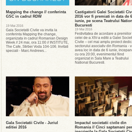
Mapping the change // conferinta
Castigatorii Galei Societatii Civ
GSC in cadrul RDW
2016 vor fi premiati in data de 
iunie, pe scena Teatrului Natio
Bucuresti
19 Mai 2016
19 Mai 2016
Gala Societatii Civile va invita la
Festivitatea de acordare a premiilor
conferinta Mapping the change,
celei de-a XIV-a editii a Galei Societ
organizata in cadrul Romanian Design
Civile – cel mai amplu proiect dedic
Week // 24 mai, ora 11:00 // INSTITUTE,
sectorului asociativ din Romania - 
The Cafe, Stirbei Voda 104-106. Invitati
avea loc in data de 6 iunie, incepa
speciali - Marc Andrews...
cu ora 20:00, evenimentul fiind
organizat in Sala Mare a Teatrului
National Bucuresti.
Gala Societatii Civile - Juriul
Impactul societatii civile din
editiei 2016
Romania // Cinci saptamani pe
inscrierile la Gala Societatii Civ