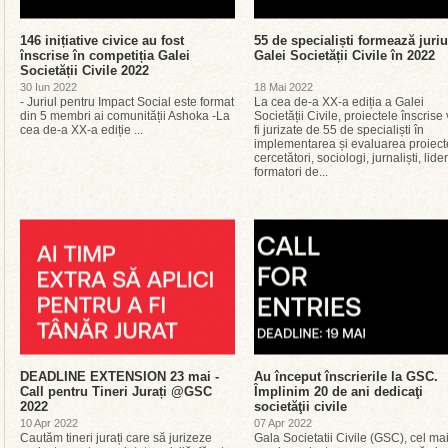
146 inițiative civice au fost
55 de specialiști formează juriu
înscrise în competiția Galei
Galei Societății Civile în 2022
Societății Civile 2022
30 Iun 2022
18 Mai 2022
- Juriul pentru Impact Social este format
La cea de-a XX-a ediția a Galei
din 5 membri ai comunității Ashoka -La
Societății Civile, proiectele înscrise
cea de-a XX-a ediție ...
fi jurizate de 55 de specialiști în
implementarea și evaluarea proiecte
cercetători, sociologi, jurnaliști, lider
formatori de...
DEADLINE EXTENSION 23 mai -
Au început înscrierile la GSC.
Call pentru Tineri Jurați @GSC
Împlinim 20 de ani dedicaţi
2022
societăţii civile
10 Apr 2022
07 Apr 2022
Cautăm tineri jurați care să jurizeze
Gala Societatii Civile (GSC), cel ma