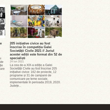
se
205 inițiative civice au fost
înscrise în competiția Galei
Societății Civile 2021 // Juriul
acestei ediții este format din 52 de
specialiști
i
24 Iun 2021
ste
La cea de-a XIX-a ediție a Galei
ție
Societății Civile au fost înscrise 205
care
inițiative civice: 162 de proiecte, 12
programe și 31 de campanii de
comunicare pe teme sociale,
implementate în perioada 2019, 2020.
Județe...