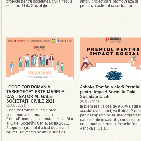
proiecte pentru societatea civilă, făcute
amplu proiect care promovează şi
de tineri. Gala Societății...
premiază activitatea sectorului...
„CODE FOR ROMANIA
Ashoka România oferă Premiul
TASKFORCE” ESTE MARELE
pentru Impact Social la Gala
CÂȘTIGĂTOR AL GALEI
Societății Civile
SOCIETĂȚII CIVILE 2021
28 Sep 2021
01 Oct 2021
În premieră, la cea de a XIX-a ediție
Code for Romania TaskForce,
acestui eveniment, va fi oferit Premi
implementat de organizația
pentru Impact Social unei organizați
Code4Romania, este marele câștigător
participante în cadrul competiției, în
al Galei Societății Civile, ediția 2021.
urma unui parteneriat încheiat între
Scopul programului a fost de a livra în
Ashoka și Gala...
cel mai scurt timp posibil o suită de...