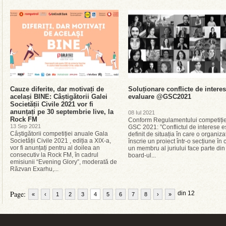
Cauze diferite, dar motivați de
Soluționare conflicte de intere
același BINE: Câștigătorii Galei
evaluare @GSC2021
Societății Civile 2021 vor fi
anunțați pe 30 septembrie live, la
08 Iul 2021
Rock FM
Conform Regulamentului competiție
13 Sep 2021
GSC 2021: ”Conflictul de interese e
Câștigătorii competiției anuale Gala
definit de situația în care o organiza
Societății Civile 2021 , ediția a XIX-a,
înscrie un proiect într-o secțiune în 
vor fi anunțați pentru al doilea an
un membru al juriului face parte din
consecutiv la Rock FM, în cadrul
board-ul...
emisiunii “Evening Glory”, moderată de
Răzvan Exarhu,...
Page:
din 12
«
‹
1
2
3
4
5
6
7
8
›
»