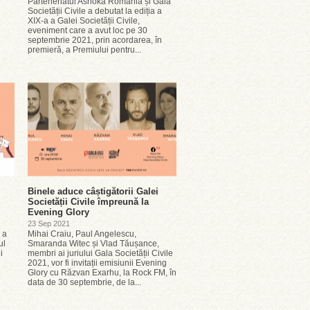
Parteneriatul Ashoka România și Gala
Societății Civile a debutat la ediția a
XIX-a a Galei Societății Civile,
eveniment care a avut loc pe 30
septembrie 2021, prin acordarea, în
premieră, a Premiului pentru...
Binele aduce câștigătorii Galei
Societății Civile împreună la
Evening Glory
23 Sep 2021
 a
Mihai Craiu, Paul Angelescu,
ul
Smaranda Witec și Vlad Tăușance,
i
membri ai juriului Gala Societății Civile
2021, vor fi invitații emisiunii Evening
Glory cu Răzvan Exarhu, la Rock FM, în
data de 30 septembrie, de la...