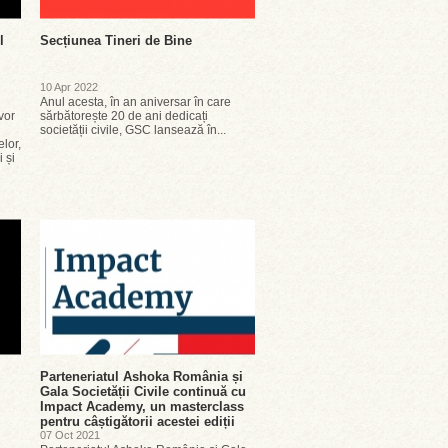
l
Secțiunea Tineri de Bine
10 Apr 2022
Anul acesta, în an aniversar în care
 vor
sărbătorește 20 de ani dedicați
societății civile, GSC lansează în...
lor,
i și
Parteneriatul Ashoka România și
Gala Societății Civile continuă cu
Impact Academy, un masterclass
pentru câștigătorii acestei ediții
07 Oct 2021
i