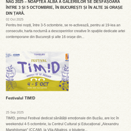
NAG 2025 – NOAPTEA ALBĂ A GALERIILOR SE DESFĂȘOARĂ
ÎNTRE 3 ȘI 5 OCTOMBRIE, ÎN BUCUREȘTI ȘI ÎN ALTE 16 ORAȘE
DIN ȚARĂ.
02 Oct 2025
Pentru trei nopți, între 3-5 octombrie, se re-activează, pentru al 19-lea an
consecutiv, harta nocturnă a descoperirilor creative în spațiile dedicate artei
contemporane din București și alte 16 orașe din...
Festivalul TIM!D
25 Sep 2025
TIM!D, primul Festival dedicat sănătății emoționale din Buzău, are loc în
weekendul 4-5 octombrie, la Centrul Cultural și Educațional „Alexandru
Marghiloman” (CCAM), la Vila Albatros, o bijuterie...