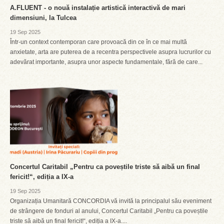
A.FLUENT - o nouă instalație artistică interactivă de mari
dimensiuni, la Tulcea
19 Sep 2025
Într-un context contemporan care provoacă din ce în ce mai multă
anxietate, arta are puterea de a recentra perspectivele asupra lucrurilor cu
adevărat importante, asupra unor aspecte fundamentale, fără de care...
Concertul Caritabil „Pentru ca poveștile triste să aibă un final
fericit!“, ediția a IX-a
19 Sep 2025
Organizația Umanitară CONCORDIA vă invită la principalul său eveniment
de strângere de fonduri al anului, Concertul Caritabil „Pentru ca poveștile
triste să aibă un final fericit!“, ediția a IX-a....