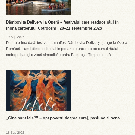
Dâmbovița Delivery la Operă – festivalul care readuce râul în
inima cartierului Cotroceni | 20–21 septembrie 2025
19 Sep 2025
Pentru prima dată, festivalul-manifest Dâmbovița Delivery ajunge la Opera
Română – unul dintre cele mai importante puncte de pe cursul râului
metropolitan și o zonă simbolică pentru București. Timp de două...
„Cine sunt iele?” – opt povești despre curaj, pasiune și sens
18 Sep 2025