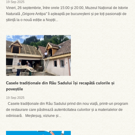
19 Sep 2025
Vineri, 26 septembrie, între orele 15:00 și 20:00, Muzeul Național de Istorie
Naturală „Grigore Antipa” îi așteaptă pe bucureșteni și pe toți pasionații de
știință la o nouă ediție a Nopții...
Casele tradiționale din Râu Sadului își recapătă culorile și
poveștile
19 Sep 2025
Casele tradiționale din Râu Sadului prind din nou viață, printr-un program
de restaurare care păstrează autenticitatea culorilor și a materialelor de
odinioară. Meșteșug, viziune și...