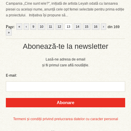
Campania „Cine sunt iele?”, inițiată de artista Leyah odată cu lansarea
piesei cu același nume, anunță cele opt femei selectate pentru prima ediție
a proiectului. Inițiativa își propune să...
Page:
«
‹
9
10
11
12
13
14
15
16
›
din 169
»
Abonează-te la newsletter
Lasă-ne adresa de email
și fii primul care află noutățile.
E-mail:
Abonare
Termeni și condiții privind prelucrarea datelor cu caracter personal