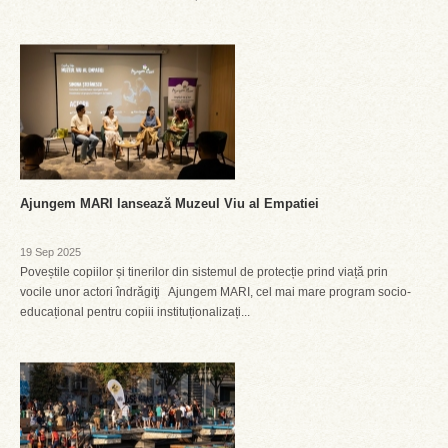
Ajungem MARI lansează Muzeul Viu al Empatiei
19 Sep 2025
Poveștile copiilor și tinerilor din sistemul de protecție prind viață prin
vocile unor actori îndrăgiţi Ajungem MARI, cel mai mare program socio-
educațional pentru copiii instituționalizați...