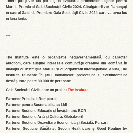
Tinerii jurați vor lua parte și la evaluarea proiectelor eligibile pentru
Marele Premiu al Galei Societății Civile 2024. Câștigătorii vor fi anunțați
în cadrul Galei de Premiere Gala Societății Civile 2024 care va avea loc
în luna iunie.
***
The Institute este o organizaţie neguvernamentală, cu caracter
autonom, care susţine interesele comunităţii creative din România în
dialogul cu instituţiile statului şi cu organizații internaţionale. Anual, The
Institute reunește în jurul inițiativelor, proiectelor și evenimentelor
desfășurate peste 80.000 de persoane.
Gala Societății Civile este un proiect
The Institute
.
Partener Principal: Rompetrol
Partener pentru Sustenabilitate: Lidl
Partener Secțiune Educație și Învățământ: BCR
Partener Secțiune Artă și Cultură: Globalworth
Partener Secțiune Dezvoltare Economică și Socială: Purcari
Partener Secțiune Sănătate: Secom Healthcare și Good Routine by