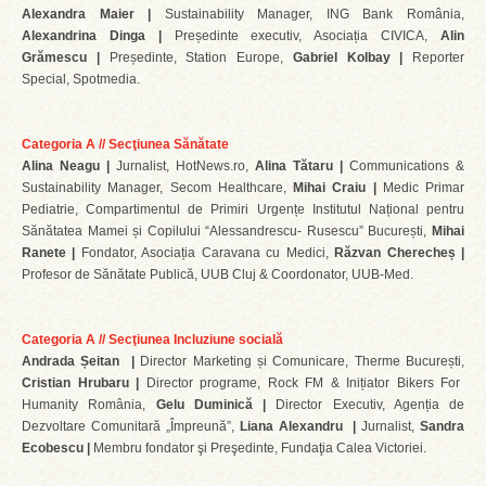
Alexandra Maier |
Sustainability Manager, ING Bank România,
Alexandrina Dinga |
Președinte executiv, Asociația CIVICA,
Alin
Grămescu |
Președinte, Station Europe,
Gabriel Kolbay |
Reporter
Special, Spotmedia.
Categoria A // Secţiunea Sănătate
Alina Neagu |
Jurnalist, HotNews.ro,
Alina Tătaru |
Communications &
Sustainability Manager, Secom Healthcare,
Mihai Craiu |
Medic Primar
Pediatrie,
Compartimentul de Primiri Urgențe Institutul Național pentru
Sănătatea Mamei și Copilului “Alessandrescu- Rusescu” București,
Mihai
Ranete |
Fondator, Asociația Caravana cu Medici,
Răzvan Cherecheș |
Profesor de Sănătate Publică, UUB Cluj & Coordonator, UUB-Med.
Categoria A // Secţiunea Incluziune socială
Andrada Șeitan |
Director Marketing și Comunicare, Therme București,
Cristian Hrubaru |
Director programe, Rock FM & Inițiator Bikers For
Humanity România,
Gelu Duminică |
Director Executiv, Agenția de
Dezvoltare Comunitară „Împreună”,
Liana Alexandru |
Jurnalist,
Sandra
Ecobescu |
Membru fondator şi Preşedinte, Fundaţia Calea Victoriei.