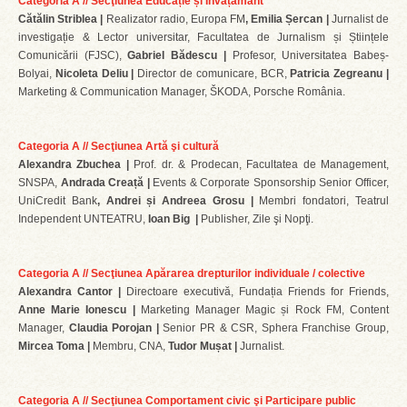
Categoria A // Secţiunea Educație și Învățământ
Cătălin Striblea |
Realizator radio, Europa FM
, Emilia Șercan |
Jurnalist de
investigație & Lector universitar, Facultatea de Jurnalism și Științele
Comunicării (FJSC),
Gabriel Bădescu |
Profesor, Universitatea Babeș-
Bolyai,
Nicoleta Deliu |
Director de comunicare, BCR,
Patricia Zegreanu |
Marketing & Communication Manager, ŠKODA, Porsche România.
Categoria A // Secţiunea Artă şi cultură
Alexandra Zbuchea |
Prof. dr. & Prodecan, Facultatea de Management,
SNSPA,
Andrada Creață |
Events & Corporate Sponsorship Senior Officer,
UniCredit Bank
, Andrei și Andreea Grosu |
Membri fondatori, Teatrul
Independent UNTEATRU,
Ioan Big |
Publisher, Zile şi Nopţi.
Categoria A // Secţiunea Apărarea drepturilor individuale / colective
Alexandra Cantor |
Directoare executivă, Fundația Friends for Friends,
Anne Marie Ionescu |
Marketing Manager Magic și Rock FM, Content
Manager,
Claudia Porojan |
Senior PR & CSR, Sphera Franchise Group,
Mircea Toma |
Membru, CNA,
Tudor Mușat |
Jurnalist.
Categoria A // Secţiunea Comportament civic şi Participare public