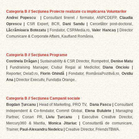
Categoria B // Secţiunea Proiecte realizate cu implicarea Voluntarilor
Andrei Popescu |
Consultant tineret / formator, ANPCDEFP,
Claudia
Oprescu |
CSR Expert, BCR,
Dani Sandu |
Cercetător post-doctoral,
Lăcrămioara Botezatu |
Fondator, CSRMedia.ro,
Valer Hancaș |
Director
Comunicare & Corporate Affairs, Kaufland România.
Categoria B // Secţiunea Programe
Costinela Drăgan |
Sustainability & CSR Director, Rompetrol,
Denise Matu
|
Fundraising Manager, Clubul Regal al Medicilor,
Diana Oncioiu |
Reporter, Dela0.ro,
Florin Ghindă |
Fondator, RomâniaPozitivă.ro,
Ovidiu
Ana |
Director Executiv, Fundația Orange.
Categoria B // Secţiunea Campanii sociale
Bogdan Țurcanu |
Head of Marketing, PRO TV,
Dana Pascu |
Consultant
independent & Co-fondator, Commit Global,
Elena Bululete |
Managing
Partner, Conan PR,
Liviu Țurcanu |
Executive Creative Director,
Mercury360 & Mantia,
Monica Jitariuc |
Consultantă de comunicare,
Trainer,
Paul-Alexandru Nedelcu |
Creative Director, FriendsTBWA.