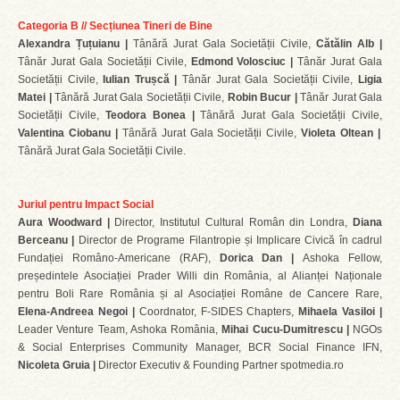
Categoria B // Secțiunea Tineri de Bine
Alexandra Țuțuianu |
Tânără Jurat Gala Societății Civile,
Cătălin Alb |
Tânăr Jurat Gala Societății Civile,
Edmond Volosciuc |
Tânăr Jurat Gala
Societății Civile,
Iulian Trușcă |
Tânăr Jurat Gala Societății Civile,
Ligia
Matei |
Tânără Jurat Gala Societății Civile,
Robin Bucur |
Tânăr Jurat Gala
Societății Civile,
Teodora Bonea |
Tânără Jurat Gala Societății Civile,
Valentina Ciobanu |
Tânără Jurat Gala Societății Civile,
Violeta Oltean |
Tânără Jurat Gala Societății Civile.
Juriul pentru Impact Social
Aura Woodward |
Director, Institutul Cultural Român din Londra,
Diana
Berceanu |
Director de Programe Filantropie și Implicare Civică în cadrul
Fundației Româno-Americane (RAF),
Dorica Dan |
Ashoka Fellow,
președintele Asociației Prader Willi din România, al Alianței Naționale
pentru Boli Rare România și al Asociației Române de Cancere Rare,
Elena-Andreea Negoi |
Coordnator, F-SIDES Chapters,
Mihaela Vasiloi |
Leader Venture Team, Ashoka România,
Mihai Cucu-Dumitrescu |
NGOs
& Social Enterprises Community Manager, BCR Social Finance IFN,
Nicoleta Gruia |
Director Executiv & Founding Partner spotmedia.ro