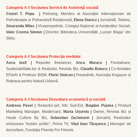
Categoria A // Secţiunea Servicii de Asistenţă socială
Costel T. Popa |
Psiholog, Membru al Asociației Internaționale de
Psihoterapie și Psihanaliză Relațională,
Elena Stancu |
Jurnalistă, Teleleu,
Smaranda Witec |
Vicepreședinte, Colegiul Național al Asistenților Sociali,
Valer Cosma Simion |
Director, Biblioteca Universității „Lucian Blaga” din
Sibiu.
Categoria A // Secţiunea Protecţia mediului
Anca Iosif |
Reporter freelancer,
Anca Muraru |
Fondatoare,
Sustenabilitate.biz & Redactor, Revista Biz,
Claudiu Butacu |
Co-fondator
EFdeN & Profesor BISM,
Florin Stoican |
Președinte, Asociația Kogayon și
Rețeaua pentru Natură Urbană.
Categoria A // Secţiunea Dezvoltare economică şi socială
Andreea Pavel |
Redactor-șef, Info Sud-Est,
Bogdan Puștea |
Product
Marketing Manager, Mastercard,
Marta Ușurelu |
Owner, Revista Biz și
Haute Culture By Biz,
Sebastian Zachmann |
Jurnalist, Realizator
emisiunea ”Insider politic”,
Prima TV,
Vlad Ioan Tăușance |
Manager de
dezvoltare, Fundația Friends For Friends.