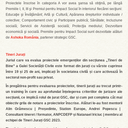
Proiectele înscrise în categoria A vor avea şansa să obţină, pe lângă
Premiile I, II, III şi Premiul pentru Impact Social în interiorul fiecărei secţiuni:
Educaţie şi Ȋnvăţământ; Artă şi Cultură; Apărarea drepturilor individuale /
colective; Comportament civic şi Participare publică; Sănătate; Incluziune
socială; Servicii de Asistenţă socială; Protecţia mediului; Dezvoltare
economică şi socială. Premiile pentru Impact Social sunt dezvoltate alături
de
Ashoka România
, partener strategic GSC.
Tineri Jurați
Juriul care va evalua proiectele emergenților din secțiunea „Tineri de
Bine” a Galei Societății Civile este format din jurați cu vârste cuprinse
între 19 și 25 de ani, implicați în societatea civilă și care activează în
sectorul non-profit sau privat.
În pregătirea pentru evaluarea proiectelor, tinerii jurați au trecut printr-
un training în care au aprofundat înțelegerea criteriilor de jurizare ale
secțiunii, ce implică rolul de jurat GSC, dar și cum pot completa cât mai
obiectiv grila de notare a proiectelor înscrise. Alături le-au fost mentorii
Alin Grămescu | Președinte, Station Europe, Andrei Popescu |
Consultant tineret / formator, ANPCDEFP și Natanael Iriciuc | membru al
echipei de Tineri Jurați GSC 2023.