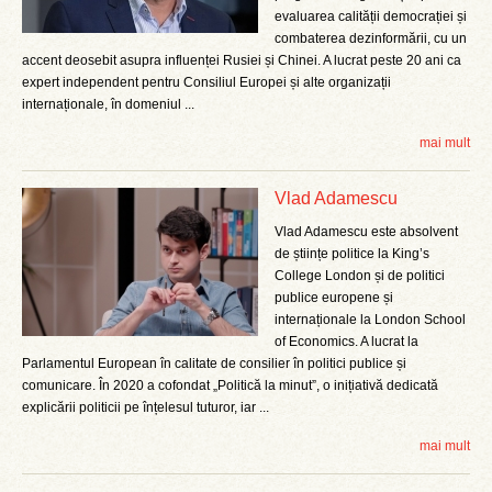
evaluarea calității democrației și
combaterea dezinformării, cu un
accent deosebit asupra influenței Rusiei și Chinei. A lucrat peste 20 ani ca
expert independent pentru Consiliul Europei și alte organizații
internaționale, în domeniul ...
mai mult
Vlad Adamescu
Vlad Adamescu este absolvent
de științe politice la King’s
College London și de politici
publice europene și
internaționale la London School
of Economics. A lucrat la
Parlamentul European în calitate de consilier în politici publice și
comunicare. În 2020 a cofondat „Politică la minut”, o inițiativă dedicată
explicării politicii pe înțelesul tuturor, iar ...
mai mult