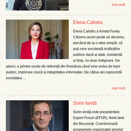
mai mult
Elena Calistru
Elena Calistru a fondat Funky
Citizens acum peste un deceniu,
plecând de la o idee simplă: că
poți cere socoteală instituțiilor
publice dacă ai date, insistență
și timp, nu doar indignare. De
atunci, e printre vocile de referință din România când vine vorba de bani
publici, implicare civică și integritatea informației. De câțiva ani reprezintă
societatea ...
mai mult
Sorin Ioniță
Sorin Ioniță este președintele
Expert Forum (EFOR), think tank
din București. Coordonează
programele organizației privind